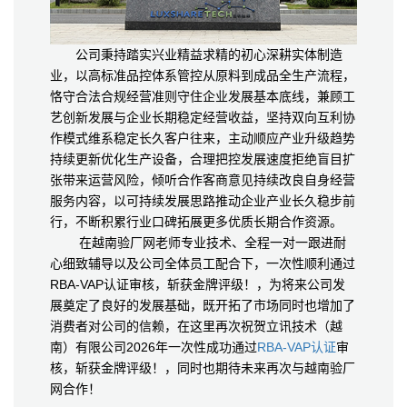
公司秉持踏实兴业精益求精的初心深耕实体制造
业，以高标准品控体系管控从原料到成品全生产流程，
恪守合法合规经营准则守住企业发展基本底线，兼顾工
艺创新发展与企业长期稳定经营收益，坚持双向互利协
作模式维系稳定长久客户往来，主动顺应产业升级趋势
持续更新优化生产设备，合理把控发展速度拒绝盲目扩
张带来运营风险，倾听合作客商意见持续改良自身经营
服务内容，以可持续发展思路推动企业产业长久稳步前
行，不断积累行业口碑拓展更多优质长期合作资源。
在越南验厂网老师专业技术、全程一对一跟进耐
心细致辅导以及公司全体员工配合下，一次性顺利通过
RBA-VAP认证审核，斩获金牌评级！，为将来公司发
展奠定了良好的发展基础，既开拓了市场同时也增加了
消费者对公司的信赖，在这里再次祝贺立讯技术（越
南）有限公司2026年一次性成功通过
RBA-VAP认证
审
核，斩获金牌评级！，同时也期待未来再次与越南验厂
网合作！