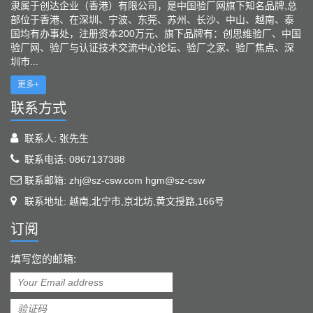
隶属于创达企业（香港）有限公司，是中国验厂网旗下知名品牌,总
部位于香港、在深圳、宁波、东莞、苏州、长沙、中山、越南、泰
国均有办事处，注册资本200万元、旗下品牌有：创思维验厂、中国
验厂网、验厂与认证技术交流中心论坛、验厂之家、验厂焦点、深
圳市...
更多+
联系方式
联系人: 张先生
联系电话: 0867137388
联系邮箱: zhj@sz-csw.com hgm@sz-csw
联系地址: 越南,北宁市,京北坊,黄文授路,166号
订阅
填写您的邮箱: