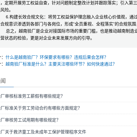
队，定期开展劳工权益自查，针对问题制定整改计划并跟踪落实；引入第
在风险。
6.构建长效合规文化：将劳工权益保护理念融入企业核心价值观，通过
让合规意识渗透到各部门与各岗位，形成“全员重视、全程落实”的合规氛
总之，越南验厂是企业对接国际市场的重要门槛，也是推动越南制造业
运营状态的检验，更是对企业未来发展方向的引导。
个：
什么是越南验厂？环保要求有哪些？违规后果会怎样？
个：
越南验厂标准是什么？主要关注哪些环节？如何快速通过？
新闻
验厂审核标准劳工薪假有哪些规定？
验厂标准关于劳工劳动合约有哪些方面规定？
验厂审核劳工试用期有哪些规定？
验厂关于救济童工及未成年工保护管理程序文件