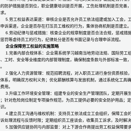
位的防护措施是否到位，职业健康培训是否开展，工伤处理机制是否完善
要求。
5.劳工权益表达渠道：审核企业是否允许员工依法组建或加入工会，工
的申诉渠道，企业是否存在打压员工维权的行为，集体协商机制是否建立
6.劳动纪律与惩戒措施：核查企业的规章制度是否合法合规，惩戒措施
性惩罚等虐待员工的行为，纪律处分是否有书面记录与合理申诉流程。
企业保障劳工权益的实施策略
1.完善内部合规体系：企业需系统学习越南当地劳动法规、国际劳工组
酬、工时、安全等全维度的内部管理制度，确保制度条款与外部标准一致
晓。
2.强化人力资源管理：规范招聘流程，对入职员工进行身份资质核验，
理体系，明确双方权利义务；优化薪酬核算与发放机制，通过系统化工具
保费用。
3.升级工作环境安全管理：组建专业的安全生产管理团队，定期开展生
备；针对危险岗位制定专项操作规范，为员工提供必要的安全防护用品；
意识。
4.建立员工沟通与维权机制：支持员工依法成立工会组织，保障工会的
申诉处理流程与反馈时限；定期组织员工座谈会，收集员工诉求，及时解
5.加强供应链协同与内部监督：对上下游合作商提出劳工权益保障要求