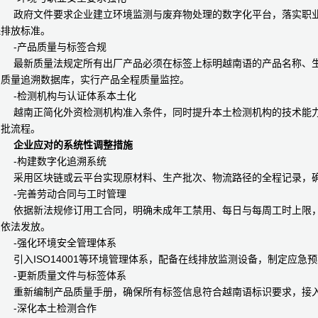
政府文件要求企业建立环境监测与废弃物处理的数字化平台，落实职业
保排放标准。
-产品质量与标签合规
最新质量法规定所有出厂产品必须在标签上标明越南语的产品名称、生
的质量追溯数据库，实行产品全程质量监控。
-检测机构与认证体系本土化
越南正简化外资检测机构准入条件，同时提升本土检测机构的技术能力
审批流程。
企业应对的系统性调整措施
-构建数字化追溯系统
采用区块链或云平台实现原材料、生产批次、物流路径的全程记录，确
-完善劳动合同与工时管理
依据新法规修订用工合同，明确未成年工禁用、每日与每周工时上限，
费依法发放。
-强化环境安全管理体系
引入ISO14001等环境管理体系，配备在线排放监测设备，制定应急
-更新质量文件与标签体系
重新编制产品质量手册，确保所有标签信息符合越南语标识要求，接入
-深化本土检测合作