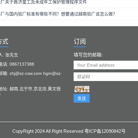
验厂关于救济童工及未成年工保护管理程序文件
验厂与国内验厂标准有哪些不同？想要通过越南验厂该怎么做？
方式
订阅
填写您的邮箱:
人: 张先生
话: 0867137388
: zhj@sz-csw.com hgm@sz-
地址: 越南,北宁市,京北坊,黄文授
号
发送
CopyRight 2024 All Right Reserved 粤ICP备12090842号