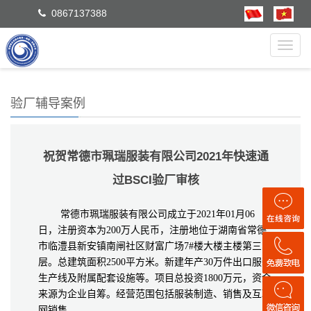
0867137388
Toggl
navig
验厂辅导案例
祝贺常德市珮瑞服装有限公司2021年快速通
过BSCI验厂审核
常德市珮瑞服装有限公司成立于2021年01月06
日，注册资本为200万人民币，注册地位于湖南省常德
市临澧县新安镇南闸社区财富广场7#楼大楼主楼第三
层。总建筑面积2500平方米。新建年产30万件出口服装
生产线及附属配套设施等。项目总投资1800万元，资金
来源为企业自筹。经营范围包括服装制造、销售及互联
网销售。