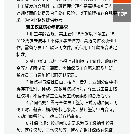
中工资发放合规性与加班管理合理性是高频核查要点，
违规将面临处罚及合作终止风险，以下梳理核心合规要
求，为企业整改提供参考。
劳工权益核心考核要求
1.用工年龄合规：禁止雇佣15周岁以下童工，15
至18周岁未成年工不得从事重体力、高危岗位及夜班工
作，需留存员工年龄证明文件，确保用工年龄符合法定
标准。
2.禁止强迫劳动：不得通过扣押员工证件、收取押
金等方式限制员工离职，需确保员工自愿入职及加班，
留存员工自愿加班书面确认记录。
3.反歧视与结社自由：招聘、晋升、薪酬分配中不
得存在性别、种族、宗教等歧视行为，尊重员工自由结
社权利，不得干涉工会及员工代表组织的合法活动。
4.合同合规：需与全体员工签订正式劳动合同，明
确工时、薪资、福利等核心条款，禁止签订空白合同，
劳动合同需经员工确认并存档备查。
5.社保合规：按越南法定要求为员工缴纳养老保
险、医疗保险、工伤保险等，留存完整社保缴纳凭证，