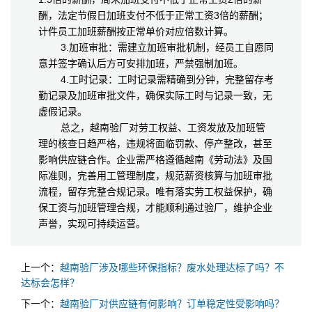
酬，法定节假日加班支付不低于正常工资3倍的薪酬；
计件员工加班薪酬按正常单价对应倍数计算。
3.加班审批：需建立加班审批机制，经员工自愿同
意并签字确认后方可安排加班，严禁强制加班。
4.工时记录：工时记录需精确到分钟，完整留存考
勤记录及加班审批文件，确保实际工时与记录一致，无
虚假记录。
总之，越南验厂对劳工权益、工资发放及加班管
理的核查日趋严格，违规将面临罚款、停产整改，甚至
影响供应链合作。企业需严格遵循越南《劳动法》及国
际准则，完善用工管理制度，规范薪资核算与加班审批
流程，留存完整合规记录。唯有落实劳工权益保护，确
保工资与加班管理合规，才能顺利通过验厂，维护企业
声誉，实现可持续运营。
上一个：
越南验厂涉及哪些环保指标？废水处理达标了吗？不
达标会怎样？
下一个：
越南验厂对供应链有何影响？订单稳定性受影响吗？