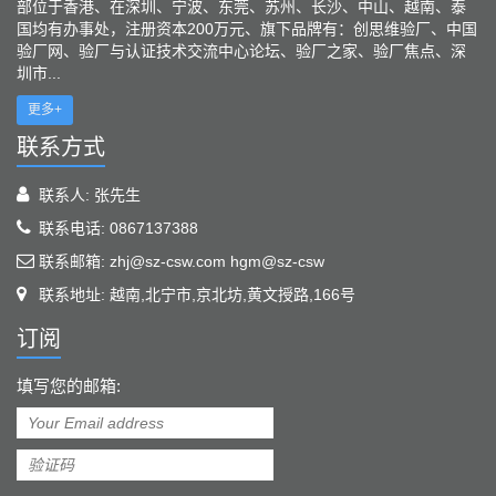
部位于香港、在深圳、宁波、东莞、苏州、长沙、中山、越南、泰
国均有办事处，注册资本200万元、旗下品牌有：创思维验厂、中国
验厂网、验厂与认证技术交流中心论坛、验厂之家、验厂焦点、深
圳市...
更多+
联系方式
联系人: 张先生
联系电话: 0867137388
联系邮箱: zhj@sz-csw.com hgm@sz-csw
联系地址: 越南,北宁市,京北坊,黄文授路,166号
订阅
填写您的邮箱: