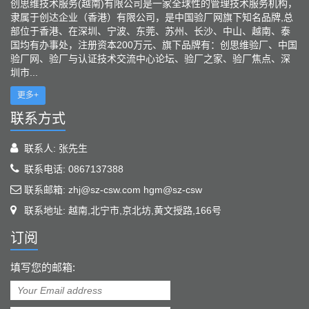
创思维技术服务(越南)有限公司是一家全球性的管理技术服务机构，
隶属于创达企业（香港）有限公司，是中国验厂网旗下知名品牌,总
部位于香港、在深圳、宁波、东莞、苏州、长沙、中山、越南、泰
国均有办事处，注册资本200万元、旗下品牌有：创思维验厂、中国
验厂网、验厂与认证技术交流中心论坛、验厂之家、验厂焦点、深
圳市...
更多+
联系方式
联系人: 张先生
联系电话: 0867137388
联系邮箱: zhj@sz-csw.com hgm@sz-csw
联系地址: 越南,北宁市,京北坊,黄文授路,166号
订阅
填写您的邮箱: