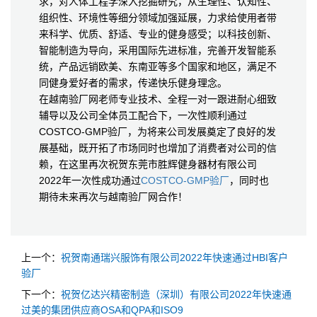
求，对人体工程学深入挖掘研究，从生理性、认知性、
组织性、环境性等细分领域加强延展，力求给使用者带
来科学、优质、舒适、专业的健身感受；以科技创新、
智能制造为导向，采用国际先进标准，完善开发智能系
统，产品远销欧美、东南亚等多个国家和地区，满足不
同健身爱好者的需求，传递快乐健身理念。
在越南验厂网老师专业技术、全程一对一跟进耐心细致
辅导以及公司全体员工配合下，一次性顺利通过
COSTCO-GMP验厂，为将来公司发展奠定了良好的发
展基础，既开拓了市场同时也增加了消费者对公司的信
赖，在这里再次祝贺东莞市胜辉健身器材有限公司
2022年一次性成功通过
COSTCO-GMP验厂
，同时也
期待未来再次与越南验厂网合作！
上一个：
祝贺南通瑞兴服饰有限公司2022年快速通过HBI客户
验厂
下一个：
祝贺亿达兴精密制造（深圳）有限公司2022年快速通
过美的集团供应商OSA和QPA和ISO9