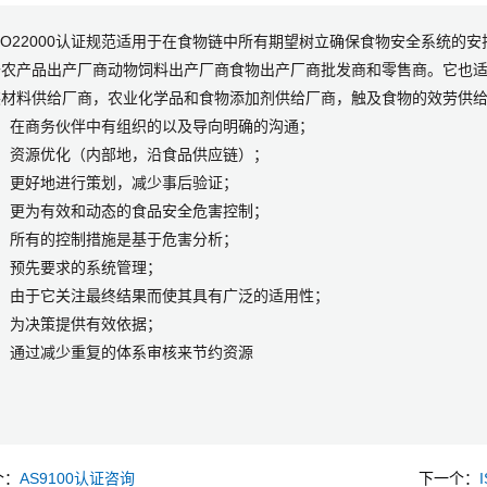
SO22000认证规范适用于在食物链中所有期望树立确保食物安全系统的
于农产品出产厂商动物饲料出产厂商食物出产厂商批发商和零售商。它也
材料供给厂商，农业化学品和食物添加剂供给厂商，触及食物的效劳供给商和
1、在商务伙伴中有组织的以及导向明确的沟通；
2、资源优化（内部地，沿食品供应链）；
3、更好地进行策划，减少事后验证；
4、更为有效和动态的食品安全危害控制；
5、所有的控制措施是基于危害分析；
、预先要求的系统管理；
7、由于它关注最终结果而使其具有广泛的适用性；
、为决策提供有效依据；
9、通过减少重复的体系审核来节约资源
个：
AS9100认证咨询
下一个：