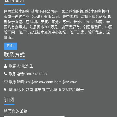
公司简介
创思维技术服务(越南)有限公司是一家全球性的管理技术服务机构，
隶属于创达企业（香港）有限公司，是中国验厂网旗下知名品牌,总
部位于香港、在深圳、宁波、东莞、苏州、长沙、中山、越南、泰
国均有办事处，注册资本200万元、旗下品牌有：创思维验厂、中国
验厂网、验厂与认证技术交流中心论坛、验厂之家、验厂焦点、深
圳市...
更多+
联系方式
联系人: 张先生
联系电话: 0867137388
联系邮箱: zhj@sz-csw.com hgm@sz-csw
联系地址: 越南,北宁市,京北坊,黄文授路,166号
订阅
填写您的邮箱: