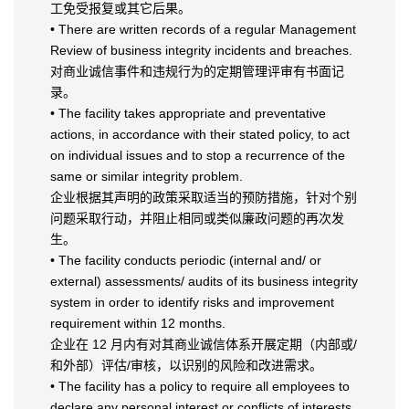
工免受报复或其它后果。
• There are written records of a regular Management
Review of business integrity incidents and breaches.
对商业诚信事件和违规行为的定期管理评审有书面记
录。
• The facility takes appropriate and preventative
actions, in accordance with their stated policy, to act
on individual issues and to stop a recurrence of the
same or similar integrity problem.
企业根据其声明的政策采取适当的预防措施，针对个别
问题采取行动，并阻止相同或类似廉政问题的再次发
生。
• The facility conducts periodic (internal and/ or
external) assessments/ audits of its business integrity
system in order to identify risks and improvement
requirement within 12 months.
企业在 12 月内有对其商业诚信体系开展定期（内部或/
和外部）评估/审核，以识别的风险和改进需求。
• The facility has a policy to require all employees to
declare any personal interest or conflicts of interests