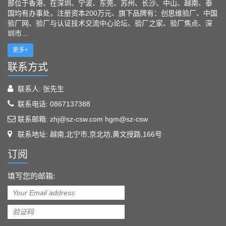
部位于香港、在深圳、宁波、东莞、苏州、长沙、中山、越南、泰
国均有办事处，注册资本200万元、旗下品牌有：创思维验厂、中国
验厂网、验厂与认证技术交流中心论坛、验厂之家、验厂焦点、深
圳市...
更多+
联系方式
联系人: 张先生
联系电话: 0867137388
联系邮箱: zhj@sz-csw.com hgm@sz-csw
联系地址: 越南,北宁市,京北坊,黄文授路,166号
订阅
填写您的邮箱: