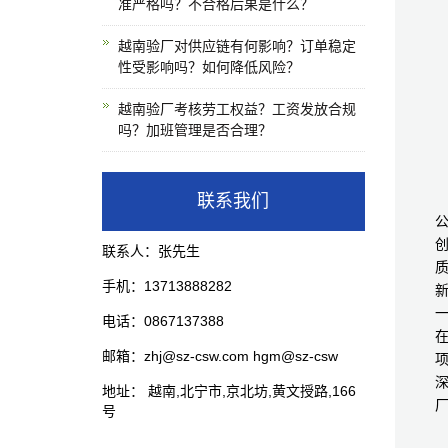
准严格吗？不合格后果是什么？
越南验厂对供应链有何影响？订单稳定
性受影响吗？如何降低风险？
越南验厂考核劳工权益？工资发放合规
吗？加班管理是否合理？
联系我们
公
联系人：张先生
手机：13713888282
电话：0867137388
在
邮箱：zhj@sz-csw.com hgm@sz-csw
深
地址： 越南,北宁市,京北坊,黄文授路,166
号