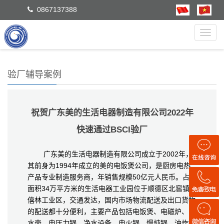
0867137388
Toggl
navig
验厂辅导案例
祝贺广东美的生活电器制造有限公司2022年
快速通过BSCI验厂
广东美的生活电器制造有限公司成立于2002年，
其前身为1994年成立的美的电饭煲公司，是厨房电热
产品专业制造服务商，年销售规模50亿元人民币。占地
面积34万平方米的生活电器工业园位于顺德区北窖镇千
僖林工业区，交通发达，国内市场物流配送及出口货物
的配送都十分便利，主要产品包括电饭煲、电磁炉、电
水壶、电压力锅、净水设备、电火锅、慢炖锅、油炸锅