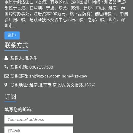
隶属于创达企业（香港）有限公司，是中国验厂网旗下知名品牌,总
部位于香港、在深圳、宁波、东莞、苏州、长沙、中山、越南、泰
国均有办事处，注册资本200万元、旗下品牌有：创思维验厂、中国
验厂网、验厂与认证技术交流中心论坛、验厂之家、验厂焦点、深
圳市...
更多+
联系方式
联系人: 张先生
联系电话: 0867137388
联系邮箱: zhj@sz-csw.com hgm@sz-csw
联系地址: 越南,北宁市,京北坊,黄文授路,166号
订阅
填写您的邮箱: