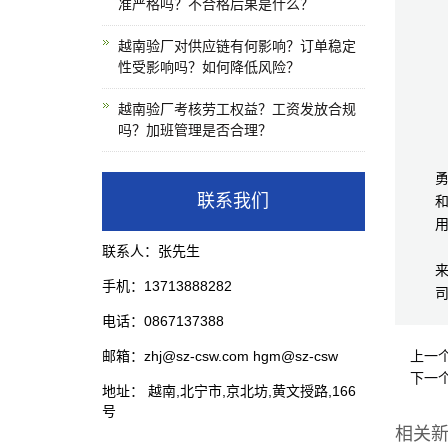
准严格吗？不合格后果是什么？
越南验厂对供应链有何影响？订单稳定
性受影响吗？如何降低风险？
越南验厂考核劳工权益？工资发放合规
吗？加班管理是否合理？
联系我们
联系人：张先生
手机：13713888282
司
电话：0867137388
邮箱：zhj@sz-csw.com hgm@sz-csw
上一
下一
地址： 越南,北宁市,京北坊,黄文授路,166
号
相关