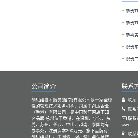
恭贺T
恭贺T
恭喜美
祝贺东
祝贺
公司简介
联系
创思维技术服务(越南)有限公司是一家全球
联系
性的管理技术服务机构，隶属于创达企业
联系电
（香港）有限公司，是中国验厂网旗下知
名品牌,总部位于香港、在深圳、宁波、东
联系邮箱
莞、苏州、长沙、中山、越南、泰国均有
csw
办事处，注册资本200万元、旗下品牌有：
联系
创思维验厂、中国验厂网、验厂与认证技