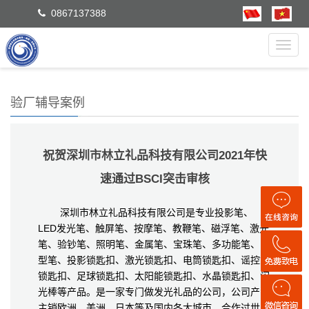
0867137388
Toggl
navig
验厂辅导案例
祝贺深圳市林立礼品科技有限公司2021年快
速通过BSCI突击审核
深圳市林立礼品科技有限公司是专业投影笔、
LED发光笔、触屏笔、按摩笔、教鞭笔、磁浮笔、激光
笔、验钞笔、照明笔、金属笔、宝珠笔、多功能笔、隐
型笔、投影锁匙扣、激光锁匙扣、电筒锁匙扣、谣控式
锁匙扣、足球锁匙扣、太阳能锁匙扣、水晶锁匙扣、闪
光棒等产品。是一家专门做发光礼品的公司，公司产品
主销欧洲、美洲、日本等及国内各大城市。合作过世界