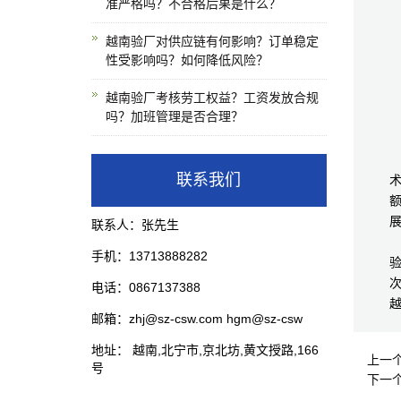
准严格吗？不合格后果是什么？
越南验厂对供应链有何影响？订单稳定
性受影响吗？如何降低风险？
越南验厂考核劳工权益？工资发放合规
吗？加班管理是否合理？
联系我们
联系人：张先生
手机：13713888282
次
电话：0867137388
邮箱：zhj@sz-csw.com hgm@sz-csw
地址： 越南,北宁市,京北坊,黄文授路,166
上一
号
下一