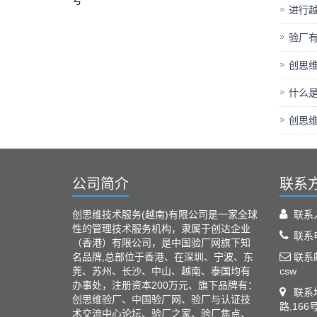
号
进行越
验厂有
创思
什么是
创思维
公司简介
联系
创思维技术服务(越南)有限公司是一家全球
联系
性的管理技术服务机构，隶属于创达企业
联系电
（香港）有限公司，是中国验厂网旗下知
名品牌,总部位于香港、在深圳、宁波、东
联系邮箱
莞、苏州、长沙、中山、越南、泰国均有
csw
办事处，注册资本200万元、旗下品牌有：
联系
创思维验厂、中国验厂网、验厂与认证技
路,166
术交流中心论坛、验厂之家、验厂焦点、