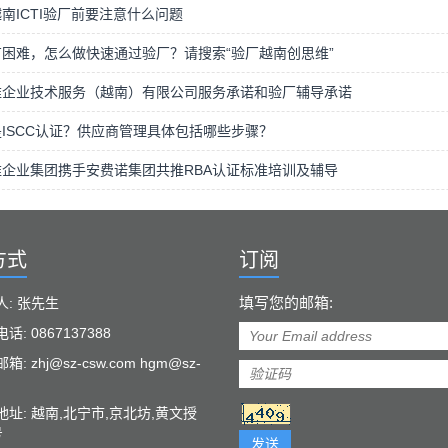
南ICTI验厂前要注意什么问题
困难，怎么做快速通过验厂？请搜索“验厂越南创思维”
维企业技术服务（越南）有限公司服务承诺和验厂辅导承诺
ISCC认证？供应商管理具体包括哪些步骤？
企业集团携手安费诺集团共推RBA认证标准培训及辅导
方式
订阅
填写您的邮箱:
人: 张先生
话: 0867137388
: zhj@sz-csw.com hgm@sz-
地址: 越南,北宁市,京北坊,黄文授
号
发送