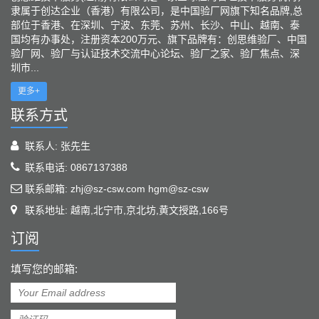
隶属于创达企业（香港）有限公司，是中国验厂网旗下知名品牌,总
部位于香港、在深圳、宁波、东莞、苏州、长沙、中山、越南、泰
国均有办事处，注册资本200万元、旗下品牌有：创思维验厂、中国
验厂网、验厂与认证技术交流中心论坛、验厂之家、验厂焦点、深
圳市...
更多+
联系方式
联系人: 张先生
联系电话: 0867137388
联系邮箱: zhj@sz-csw.com hgm@sz-csw
联系地址: 越南,北宁市,京北坊,黄文授路,166号
订阅
填写您的邮箱: