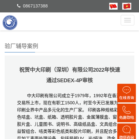
0867137388
Toggl
navig
验厂辅导案例
祝贺中大印刷（深圳）有限公司2022年快速
通过SEDEX-4P审核
中大印刷有限公司成立于1979年，1992年在香港
交易所上市，现在有职工1500人，时至今天已发展为
印刷业界中产品多元化的生产厂家。 印刷各种规格彩
色咭盒、坑盒、纸箱、透明胶片盒、金属薄膜盒、窗口
胶片盒、儿童图书、说明书、高级纸品盒、文具组合、
益智组合、咭类等彩色纸类和胶片印刷，并且配合多项
后加工表面处理设备，包括局部UV、光/哑油、烫金、