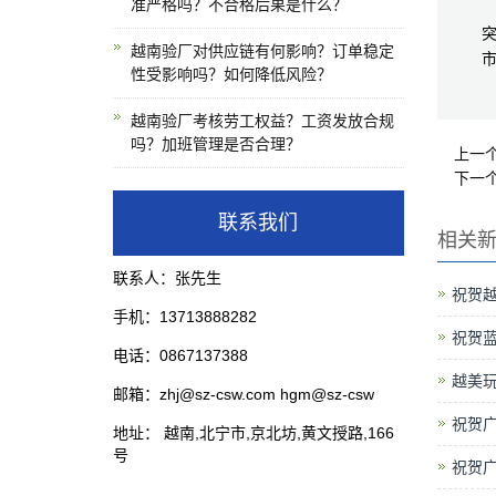
准严格吗？不合格后果是什么？
越南验厂对供应链有何影响？订单稳定
市
性受影响吗？如何降低风险？
越南验厂考核劳工权益？工资发放合规
吗？加班管理是否合理？
上一
下一
联系我们
相关
联系人：张先生
祝贺越
手机：13713888282
祝贺
电话：0867137388
越美玩
邮箱：zhj@sz-csw.com hgm@sz-csw
祝贺广
地址： 越南,北宁市,京北坊,黄文授路,166
号
祝贺广