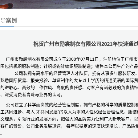
辅导案例
祝贺广州市励裳制衣有限公司2021年快速通过
州市励裳制衣有限公司成立于2008年07月11日，注册地位于广州市
范围包括机织服装制造；针织或钩针编织服装制造；销售本公司生产的产
公司装拥有高水平的经营管理人才队伍，拥有从事多年服装研发、
有熟悉国际贸易、报关报验、单证制作的大专以上学历的精通英语的国际
烈的进取心、高效的工作作风、高度的责任感、对客户有诺必践的负责精
富、深受消费者青睐与业界的认可。
公司建立了科学而高效的经营管理制度，拥有严格的科学的质量控制和检
员工共同进步、与人 才共同发展”的以人为本的人性化经营管理理念，服
人文理念，引领行业的发展方向，把强大的品牌实力让利广大新老客户，
内客户的赞誉，公司业务发展迅速， 每年以稳定的速度快速增长，产品质
绝。