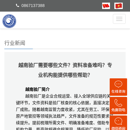
0867137388
Toggl
navig
行业新闻
越南验厂需要哪些文件？资料准备难吗？专
业机构能提供哪些帮助？
越南验厂简介
越南验厂是企业合规运营、接入全球供应链的关
键环节，文件资料是验厂核查的核心依据，直接决定验
厂成败。随着越南监管力度收紧，尤其在劳工、环保、
原产地管控等领域执法趋严，文件准备的规范性要求持
续提升。提前梳理所需文件、明确准备难度、借助专业
机构力量，能高效规避合规漏洞，降低验厂风险。以下