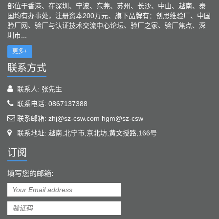
部位于香港、在深圳、宁波、东莞、苏州、长沙、中山、越南、泰
国均有办事处，注册资本200万元、旗下品牌有：创思维验厂、中国
验厂网、验厂与认证技术交流中心论坛、验厂之家、验厂焦点、深
圳市...
更多+
联系方式
联系人: 张先生
联系电话: 0867137388
联系邮箱: zhj@sz-csw.com hgm@sz-csw
联系地址: 越南,北宁市,京北坊,黄文授路,166号
订阅
填写您的邮箱: