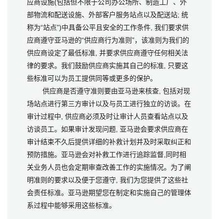
应商设施(包括但不限于公司办公场所、制造工厂、外
部物流和配送设施、外部客户服务站点以及配送站; 统
称为“站点”)中具备公平且安全的工作条件, 我们要求供
应商遵守亚马逊的“供应商行为准则”，该准则为我们的
供应商设定了最低标准, 并要求供应商遵守任何相关法
律的要求。我们鼓励供应商实施其自己的标准, 只要这
些标准可以为员工提供同等或更多的保护。
供应商是否遵守准则要由亚马逊来核查, 包括对现
场站点进行第三方审计以及与员工进行独立的访谈。在
审计过程中, 供应商必须及时让审计人员查看站点以及
访谈员工。如果审计发现问题, 亚马逊会要求供应商在
审计结束不久后提供详细的补救计划并及时采取纠正和
预防措施。亚马逊会对补救工作进行追踪监督,同时相
关业务人员也会定期审查改善工作的实施情况。为了阐
明准则的要求以及便于您遵守, 我们为您提供了这些社
会责任标准。亚马逊期望您在制定和实施自己的管理体
系过程中能够采用这些标准。