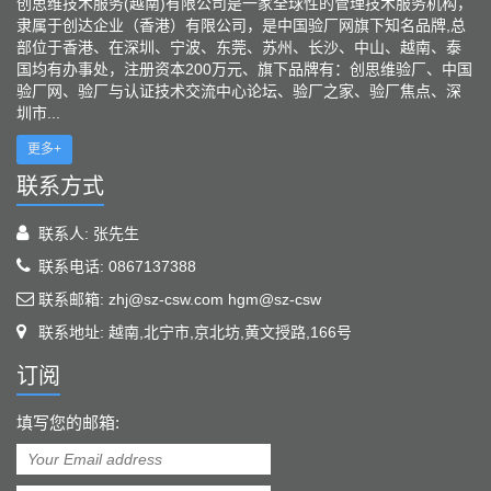
创思维技术服务(越南)有限公司是一家全球性的管理技术服务机构，
隶属于创达企业（香港）有限公司，是中国验厂网旗下知名品牌,总
部位于香港、在深圳、宁波、东莞、苏州、长沙、中山、越南、泰
国均有办事处，注册资本200万元、旗下品牌有：创思维验厂、中国
验厂网、验厂与认证技术交流中心论坛、验厂之家、验厂焦点、深
圳市...
更多+
联系方式
联系人: 张先生
联系电话: 0867137388
联系邮箱: zhj@sz-csw.com hgm@sz-csw
联系地址: 越南,北宁市,京北坊,黄文授路,166号
订阅
填写您的邮箱: