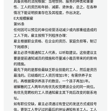
具备资格的法院根据：当地惯例、服务的种类和重要
性、工人的资历和年龄、减薪、退休金，总之，在各种
情况下能证明损害存在及其程度，作出决定。
E大规模解雇
第95条
任何因可以预见的单位经营活动减少或内部重组造成的
工人下岗，雇主按照下列程序办理：
雇主根据职业资格、在企业的资历、家庭负担等，制订
下岗顺序；
雇主必须书面通知工人代表，以听取建议。这些建议主
要是提前通知减员的措施和尽量减小裁员带来的的影响
的措施。
最先下岗的是那些最缺乏职业技能的工人，然后是资历
最浅的。已结婚的工人资历增加1年；有需供养子女
的，再根据需供养孩子的数目，一个孩子再加1年。
被解散的工人两年内有优先权竞聘该企业的同一岗位。
有优先竞聘权的工人须通知雇主其下岗后改变的联系地
址。
如有职位空缺，雇主必须通过有登记的发送方式或挂号
信，寄到工人登记过的最后的地址通知有关工人。工人