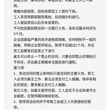
根据法律、集体协议、单独协议，经雇主允许工人离
岗。
根据内部规章，因有效原因工人暂时下岗。
工人享受带薪假期而离岗，包括偶尔的旅行。
工人被监禁但以后并未宣罪的。
不可抗因素妨碍合同一方履行义务，该状况最长时间为
3个月。
企业因面临严重的经济或物资困难、任何特别不一般的
困难，导致企业暂停营业。暂停不应超过2个月，并在
劳工监察官的监管之下进行
雇主可以终止一个暂止的合同，只要合同暂止的理由已
不存在，并且雇主根据本法提前进行通知。
第72条
1、劳动合同的暂止影响的只是合同的主要义务，即工
人必须为雇主工作、雇主必须支付工人报酬。除非有相
反的规定，要求雇主支付工人报酬。
其它义务，如雇主提供住宿、工人忠实于企业和保守企
业秘密，在暂停期间继续有效。
2、暂停劳动合同并不导致工会或工人代表授权的暂
停。