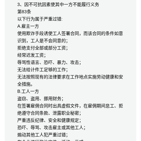
3、因不可抗因素使其中一方不能履行义务
第83条
以下行为属于严重过错:
A.雇主一方
使用欺诈手段诱使工人签署合同，而该合同的条件如意
识到，工人是不会同意的；
拒绝支付全部或部分工资；
经常迟发工资；
辱骂性语言、恐吓、暴力、攻击；
无法给计件工足够的工作；
无法按照现有的法律要求在工作地点实施劳动健康和安
全措施。
B.工人一方
盗窃、盗用、挪用财务；
在签署雇佣合同时出具虚假文件，在雇佣期间怠工、拒
绝遵守合同条款、泄露职业秘密；
严重违反纪律、安全和健康规定；
恐吓、辱骂、攻击雇主或其他工人；
煽动其他工人犯严重过错；