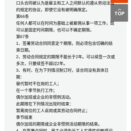
口头合同被认为是雇主和工人之间默认的遵从劳动法规
的规定的协议，即使它没有被明确限定。
第66条
任何人都可以在时间为基础上被雇佣从事一项工作，既
可以是固定时间期限，也可以不确定期限。
第67条
1、签署劳动合同同意定个期限，则必须包含切确的结
束日期。
2、劳动合同规定的期限不能长于2年。可以续签一次或
多次，只要续签不超过2年。
3、有时，在为下列情况制订时，该合同没有具体日
期：
替代暂时不在岗的工人；
在一个季节执行工作；
偶尔加班或企业的非惯例活动。
此期限在下列情况出现时结束：
暂离岗位的工人返岗或其劳动合同终止；
季节结束
偶尔加班的期限或企业非惯例活动期限的结束。
4、在签署合同时，雇主必须告诉工人实质性的敏感问