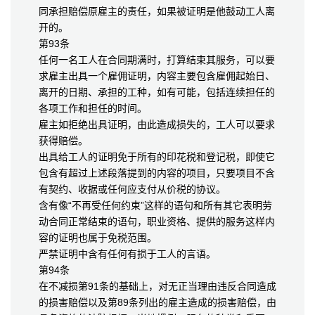
同承担赔偿原雇主的责任，如果被证明是他鼓动工人离
开的。
第93条
任何一名工人在合同期满时，打算结束其服务，可以要
求雇主出具一个雇佣证明，内容主要包含雇佣起始日、
离开的日期、承担的工种，如有可能，包括连续担任的
各项工作和担任的时间。
雇主如拒绝出具证明，由此造成损失的，工人可以要求
获得赔偿。
出具给工人的证明免于所有的印花税和登记税，即使它
包含有超过上述段落提到的内容的项目，只要项目不含
有契约、收据或任何应支付从价税的协议。
含有像“不再受任何约束”这样的语句和所有其它表明劳
动合同正常结束的语句，职业资格、提供的服务这样内
容的证明也属于免税范围。
严禁证明中含有任何有损于工人的言语。
第94条
在不减损第91条的基础上，对无正当理由违反合同造成
的损害赔偿以及第89条列出的雇主造成的损害赔偿，由