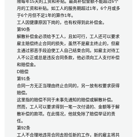
限每年15天的工资和补贴。最高补偿金额不能超过6个
月的工资和补贴。如工人的服务期超过1年，6个月或多
于6个月但不足1年的算作1年。
工人因健康原因下岗的，也有权得到此补偿金。
第90条
解散补偿金必须给予工人，且如可行，工人还可以要求
雇主赔偿终止合同的损失，虽然不是雇主终止的，但雇
主通过邪恶手段迫使工人自己结束合同。如雇主对待工
人不公正或总是违反合同条款，他必须向工人支付补偿
和赔偿金。
D赔偿
第91条
合同一方无正当理由终止合同的，另一放有权要求获得
赔偿。
这里指的赔偿不同于未事先通知的赔偿或解散补偿。
然而，工人可以要求得到一笔一次付请的、金额等于解
散补偿的款项。在此情况，他就免除了赔偿举证的责
任。
第92条
工人不合理地违背合同去担任新的工作，新的雇主将共