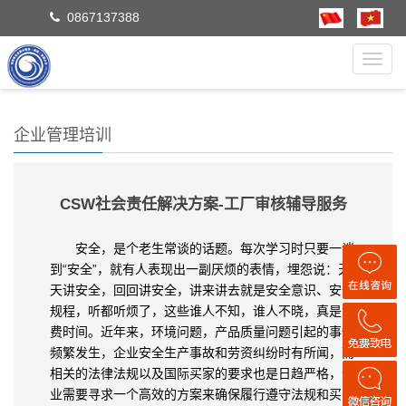
0867137388
Toggl
navig
企业管理培训
CSW社会责任解决方案-工厂审核辅导服务
安全，是个老生常谈的话题。每次学习时只要一谈
到“安全”，就有人表现出一副厌烦的表情，埋怨说：天
天讲安全，回回讲安全，讲来讲去就是安全意识、安全
规程，听都听烦了，这些谁人不知，谁人不晓，真是浪
费时间。
近年来，环境问题，产品质量问题引起的事件
频繁发生，企业安全生产事故和劳资纠纷时有所闻，而
相关的法律法规以及国际买家的要求也是日趋严格，企
业需要寻求一个高效的方案来确保履行遵守法规和买家