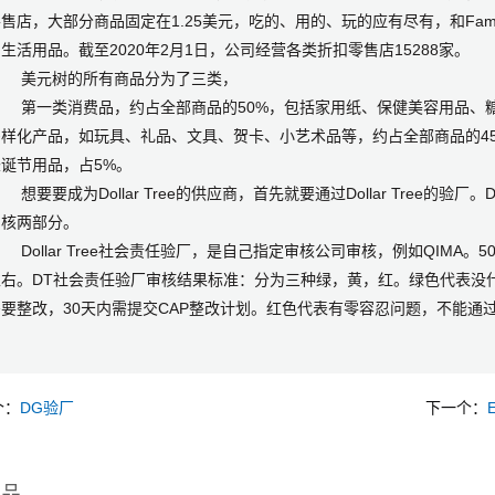
售店，大部分商品固定在1.25美元，吃的、用的、玩的应有尽有，和Famil
生活用品。截至2020年2月1日，公司经营各类折扣零售店15288家。
美元树的所有商品分为了三类，
第一类消费品，约占全部商品的50%，包括家用纸、保健美容用品、糖
多样化产品，如玩具、礼品、文具、贺卡、小艺术品等，约占全部商品的4
诞节用品，占5%。
要要成为Dollar Tree的供应商，首先就要通过Dollar Tree的验厂。
审核两部分。
ollar Tree社会责任验厂，是自己指定审核公司审核，例如QIMA。5
左右。DT社会责任验厂审核结果标准：分为三种绿，黄，红。绿色代表没
要整改，30天内需提交CAP整改计划。红色代表有零容忍问题，不能通
个：
DG验厂
下一个：
产品