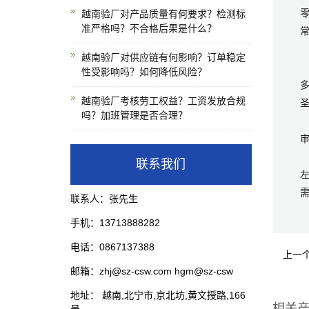
零
越南验厂对产品质量有何要求？检测标
准严格吗？不合格后果是什么？
常
越南验厂对供应链有何影响？订单稳定
性受影响吗？如何降低风险？
越南验厂考核劳工权益？工资发放合规
圣
吗？加班管理是否合理？
想
D
联系我们
需
联系人：张先生
手机：13713888282
电话：0867137388
上一
邮箱：zhj@sz-csw.com hgm@sz-csw
地址： 越南,北宁市,京北坊,黄文授路,166
相关