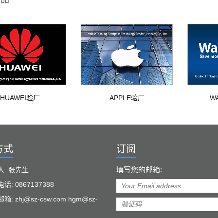
HUAWEI验厂
APPLE验厂
W
方式
订阅
填写您的邮箱:
人: 张先生
话: 0867137388
: zhj@sz-csw.com hgm@sz-