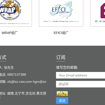
WRAP验厂
EFfCI验厂
方式
订阅
填写您的邮箱:
人: 张先生
话: 0867137388
: zhj@sz-csw.com hgm@sz-
地址: 越南,北宁市,京北坊,黄文授
号
发送