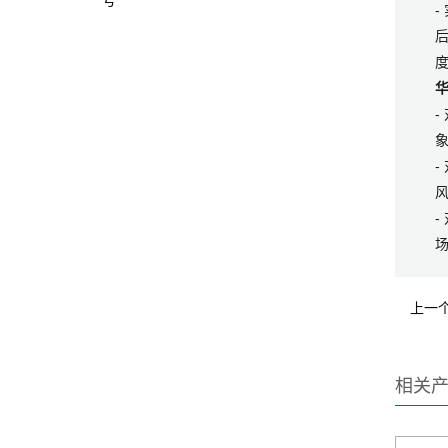
号
上一
相关