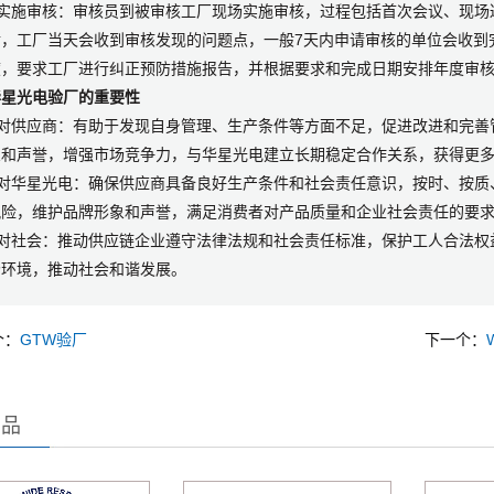
- 实施审核：审核员到被审核工厂现场实施审核，过程包括首次会议、现
后，工厂当天会收到审核发现的问题点，一般7天内申请审核的单位会收到
度，要求工厂进行纠正预防措施报告，并根据要求和完成日期安排年度审
华星光电验厂的重要性
- 对供应商：有助于发现自身管理、生产条件等方面不足，促进改进和完
象和声誉，增强市场竞争力，与华星光电建立长期稳定合作关系，获得更
- 对华星光电：确保供应商具备良好生产条件和社会责任意识，按时、按
风险，维护品牌形象和声誉，满足消费者对产品质量和企业社会责任的要
- 对社会：推动供应链企业遵守法律法规和社会责任标准，保护工人合法
场环境，推动社会和谐发展。
个：
GTW验厂
下一个：
产品