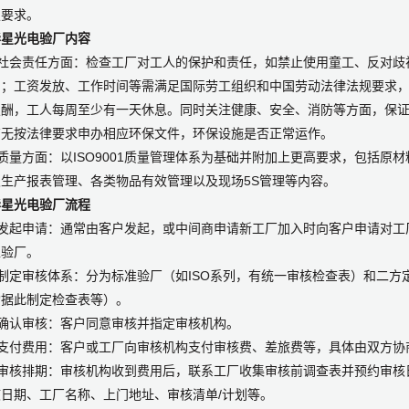
定要求。
华星光电验厂内容
- 社会责任方面：检查工厂对工人的保护和责任，如禁止使用童工、反对
由；工资发放、工作时间等需满足国际劳工组织和中国劳动法律法规要求
报酬，工人每周至少有一天休息。同时关注健康、安全、消防等方面，保
有无按法律要求申办相应环保文件，环保设施是否正常运作。
 质量方面：以ISO9001质量管理体系为基础并附加上更高要求，包括
及生产报表管理、各类物品有效管理以及现场5S管理等内容。
华星光电验厂流程
- 发起申请：通常由客户发起，或中间商申请新工厂加入时向客户申请对
型验厂。
 制定审核体系：分为标准验厂（如ISO系列，有统一审核检查表）和二
构据此制定检查表等）。
 确认审核：客户同意审核并指定审核机构。
 支付费用：客户或工厂向审核机构支付审核费、差旅费等，具体由双方协
- 审核排期：审核机构收到费用后，联系工厂收集审核前调查表并预约审
核日期、工厂名称、上门地址、审核清单/计划等。