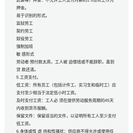
武装等）押金：不允许工人支付月薪的1.5倍以上作为
押金。
易于识别的形式。
监狱劳工
契约劳工
奴役劳工
强制加班
敏 感形式
劳动者:预付款太高，工人被 迫借钱或不能辞职，直到
贷 款还清。
5.工资支付。
低工资：所有员工（包括计件工、实习生和临时工）应
支付至少相当于法定低小时工资。
及时支付工资：工人必 须在提供劳动服务周期的45天
内收到货币报酬。
保留文件：保留适当的文件，以证明所有工人至少支付
低工资。
6.身体或性 虐 待和性骚扰：供应商不得允许或使用任