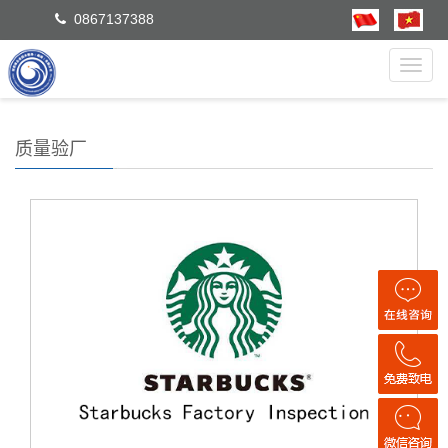
0867137388
Toggl
navig
质量验厂