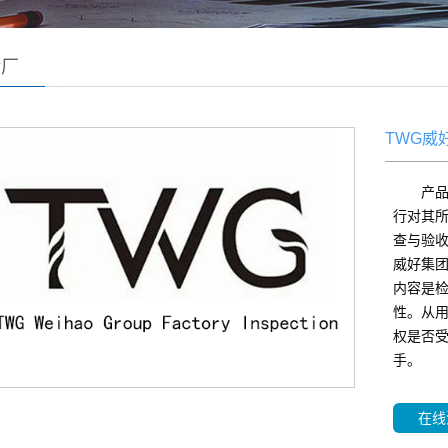
验厂
TWG威
产
行对其
查与验收
威好集团
内容是
性。从
权是否
手。
在线