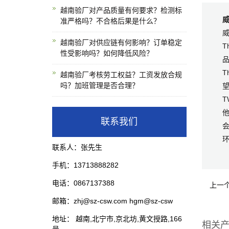
越南验厂对产品质量有何要求？检测标
准严格吗？不合格后果是什么？
越南验厂对供应链有何影响？订单稳定
T
性受影响吗？如何降低风险？
T
越南验厂考核劳工权益？工资发放合规
吗？加班管理是否合理？
望
联系我们
联系人：张先生
手机：13713888282
电话：0867137388
上一
邮箱：zhj@sz-csw.com hgm@sz-csw
地址： 越南,北宁市,京北坊,黄文授路,166
相关