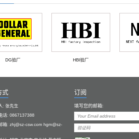
DG验厂
HBI验厂
方式
订阅
填写您的邮箱:
人: 张先生
话: 0867137388
: zhj@sz-csw.com hgm@sz-