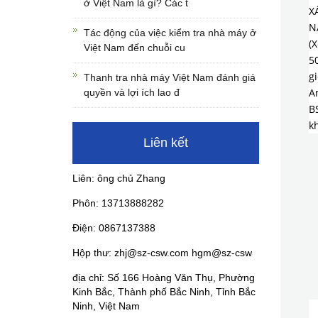
ở Việt Nam là gì? Các t
X
N
Tác động của việc kiểm tra nhà máy ở
(
Việt Nam đến chuỗi cu
5
g
Thanh tra nhà máy Việt Nam đánh giá
A
quyền và lợi ích lao đ
B
k
Liên kết
Liên: ông chủ Zhang
Phôn: 13713888282
Điện: 0867137388
Hộp thư: zhj@sz-csw.com hgm@sz-csw
địa chỉ: Số 166 Hoàng Văn Thụ, Phường
Kinh Bắc, Thành phố Bắc Ninh, Tỉnh Bắc
Ninh, Việt Nam