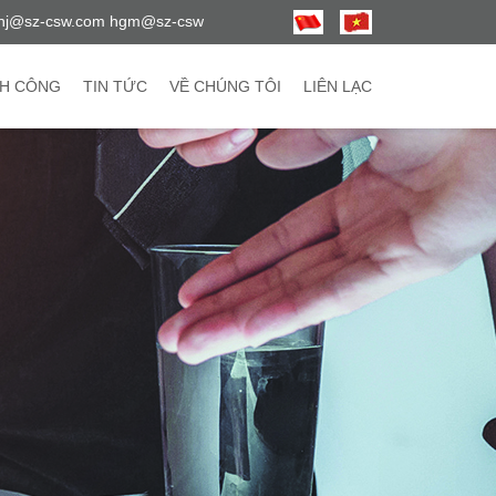
hj@sz-csw.com hgm@sz-csw
H CÔNG
TIN TỨC
VỀ CHÚNG TÔI
LIÊN LẠC