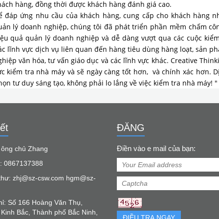
hách hàng, đồng thời được khách hàng đánh giá cao.
ể đáp ứng nhu cầu của khách hàng, cung cấp cho khách hàng nhiề
uản lý doanh nghiệp, chúng tôi đã phát triển phần mềm chấm cô
iệu quả quản lý doanh nghiệp và dễ dàng vượt qua các cuộc kiể
ác lĩnh vực dịch vụ liên quan đến hàng tiêu dùng hàng loạt, sản ph
ghiệp văn hóa, tư vấn giáo dục và các lĩnh vực khác. Creative Thin
ực kiểm tra nhà máy và sẽ ngày càng tốt hơn, và chính xác hơn. 
ọn tư duy sáng tạo, không phải lo lắng về việc kiểm tra nhà máy! "
ết
ĐĂNG
Điền vào e mail của bạn:
: ông chủ Zhang
: 0867137388
thư: zhj@sz-csw.com hgm@sz-
chỉ: Số 166 Hoàng Văn Thụ,
Kinh Bắc, Thành phố Bắc Ninh,
ĐIỀU TRA NGAY