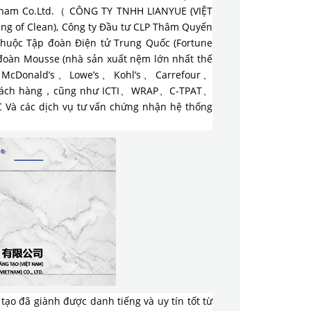
am Co.Ltd.（ CÔNG TY TNHH LIANYUE (VIỆT
ing of Clean), Công ty Đầu tư CLP Thâm Quyến
huộc Tập đoàn Điện tử Trung Quốc (Fortune
p đoàn Mousse (nhà sản xuất nệm lớn nhất thế
、 McDonald’s、Lowe’s、Kohl’s、Carrefour、
khách hàng，cũng như ICTI、WRAP、C-TPAT、
các dịch vụ tư vấn chứng nhận hệ thống
tạo đã giành được danh tiếng và uy tín tốt từ