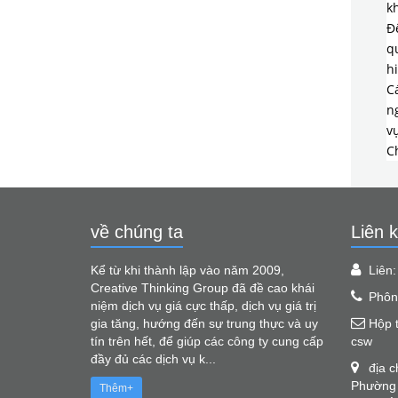
k
Đ
q
h
C
n
v
Ch
về chúng ta
Liên k
Kể từ khi thành lập vào năm 2009,
Liên
Creative Thinking Group đã đề cao khái
Phôn
niệm dịch vụ giá cực thấp, dịch vụ giá trị
gia tăng, hướng đến sự trung thực và uy
Hộp 
tín trên hết, để giúp các công ty cung cấp
csw
đầy đủ các dịch vụ k...
địa 
Phường 
Thêm+