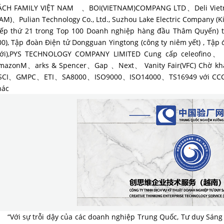
ÁCH FAMILY VIỆT NAM 、BOI(VIETNAM)COMPANG LTD、Deli Vietn
AM)、Pulian Technology Co., Ltd., Suzhou Lake Electric Company (K
Xếp thứ 21 trong Top 100 Doanh nghiệp hàng đầu Thâm Quyến) t
00), Tập đoàn Điện tử Dongguan Yingtong (công ty niêm yết) , Tậ
iới),PYS TECHNOLOGY COMPANY LIMITED Cung cấp celeofino
mazonM、arks & Spencer、Gap 、Next、 Vanity Fair(VFC) Chờ 
SCI、GMPC、ETI、SA8000、ISO9000、ISO14000、TS16949 với CCC Và 
hác
“Với sự trỗi dậy của các doanh nghiệp Trung Quốc, Tư duy Sáng 