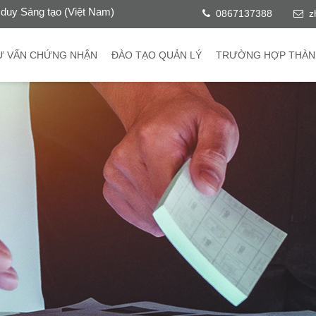
duy Sáng tạo (Việt Nam)
0867137388
z
Ư VẤN CHỨNG NHẬN
ĐÀO TẠO QUẢN LÝ
TRƯỜNG HỢP THÀN