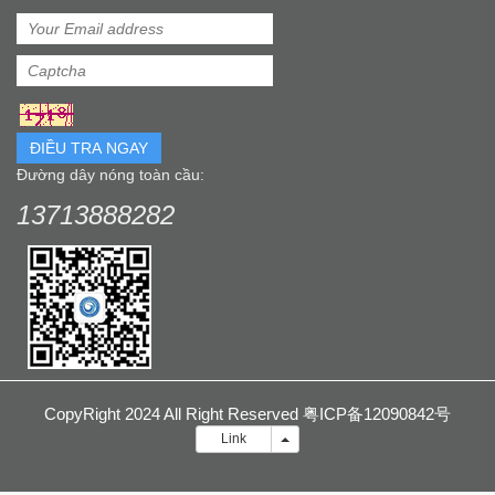
ĐIỀU TRA NGAY
Đường dây nóng toàn cầu:
13713888282
CopyRight 2024 All Right Reserved 粤ICP备12090842号
Liên
Link