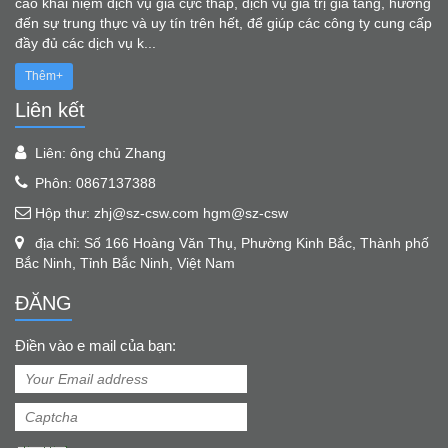
cao khái niệm dịch vụ giá cực thấp, dịch vụ giá trị gia tăng, hướng
đến sự trung thực và uy tín trên hết, để giúp các công ty cung cấp
đầy đủ các dịch vụ k...
Thêm+
Liên kết
Liên: ông chủ Zhang
Phôn: 0867137388
Hộp thư: zhj@sz-csw.com hgm@sz-csw
địa chỉ: Số 166 Hoàng Văn Thụ, Phường Kinh Bắc, Thành phố
Bắc Ninh, Tỉnh Bắc Ninh, Việt Nam
ĐĂNG
Điền vào e mail của bạn: