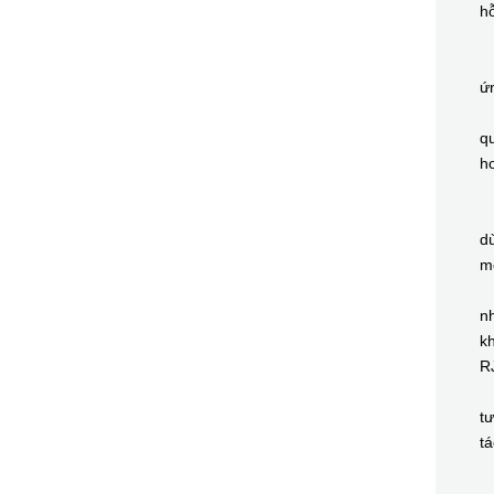
hỗ
B
C
ứ
M
qu
ho
B
C
dù
mệ
Ch
nh
kh
R
X
tư
tá
C
B