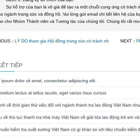
 hỗ trợ của bạn là vô giá để tạo ra một chuỗi cung ứng có trách nh
o ngành trang sức và đồng hồ. Vui lòng gửi email chi tiết liên hệ của
ạn cho Nhóm Thành viên và Tương tác của chúng tôi. Chúng tôi rất m
IOUS：
LÝ DO tham gia Hội đồng trang sức có trách nh
NEXT：
P
KẾT TIẾP
ipsum dolor sit amet, consectetur adipiscing elit.
pretium lectus at tellus iaculis, eget varius risus cursus
nh về thời gian thử việc đối với ngành thanh tra lao động Việt Nam như
ệu về thủ tục thanh tra nhà máy Việt Nam về giải tỏa lao động trẻ em và
huẩn kiểm tra xuất xưởng Việt Nam có gì khác so với tiêu chuẩn kiểm đ