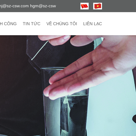
hj@sz-csw.com hgm@sz-csw
H CÔNG
TIN TỨC
VỀ CHÚNG TÔI
LIÊN LẠC