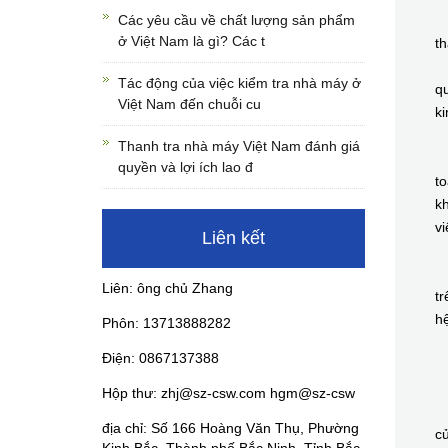
Các yêu cầu về chất lượng sản phẩm
C
ở Việt Nam là gì? Các t
t
C
Tác động của việc kiểm tra nhà máy ở
qu
Việt Nam đến chuỗi cu
ki
B
Thanh tra nhà máy Việt Nam đánh giá
M
quyền và lợi ích lao đ
to
kh
v
Liên kết
B
G
Liên: ông chủ Zhang
tr
hệ
Phôn: 13713888282
X
Điện: 0867137388
B
X
Hộp thư: zhj@sz-csw.com hgm@sz-csw
B
địa chỉ: Số 166 Hoàng Văn Thụ, Phường
củ