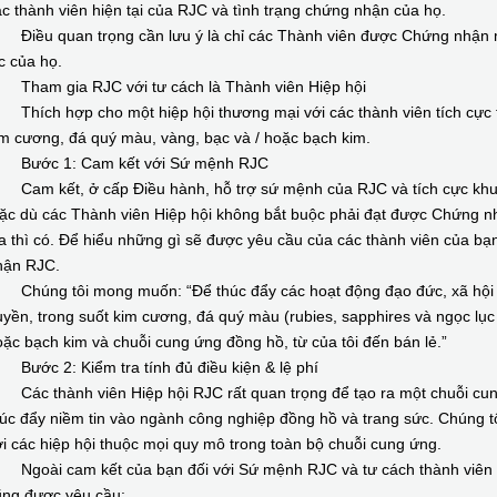
c thành viên hiện tại của RJC và tình trạng chứng nhận của họ.
iều quan trọng cần lưu ý là chỉ các Thành viên được Chứng nhận mới
c của họ.
ham gia RJC với tư cách là Thành viên Hiệp hội
hích hợp cho một hiệp hội thương mại với các thành viên tích cực th
m cương, đá quý màu, vàng, bạc và / hoặc bạch kim.
ước 1: Cam kết với Sứ mệnh RJC
am kết, ở cấp Điều hành, hỗ trợ sứ mệnh của RJC và tích cực khuyế
ặc dù các Thành viên Hiệp hội không bắt buộc phải đạt được Chứng n
a thì có. Để hiểu những gì sẽ được yêu cầu của các thành viên của bạ
hận RJC.
húng tôi mong muốn: “Để thúc đẩy các hoạt động đạo đức, xã hội và
yền, trong suốt kim cương, đá quý màu (rubies, sapphires và ngọc lục 
ặc bạch kim và chuỗi cung ứng đồng hồ, từ của tôi đến bán lẻ.”
ước 2: Kiểm tra tính đủ điều kiện & lệ phí
ác thành viên Hiệp hội RJC rất quan trọng để tạo ra một chuỗi cung
úc đẩy niềm tin vào ngành công nghiệp đồng hồ và trang sức. Chúng tô
i các hiệp hội thuộc mọi quy mô trong toàn bộ chuỗi cung ứng.
goài cam kết của bạn đối với Sứ mệnh RJC và tư cách thành viên R
ũng được yêu cầu: