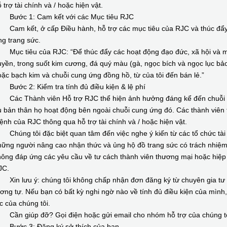
 trợ tài chính và / hoặc hiện vật.
ước 1: Cam kết với các Mục tiêu RJC
am kết, ở cấp Điều hành, hỗ trợ các mục tiêu của RJC và thúc đẩy 
ng trang sức.
ục tiêu của RJC: “Để thúc đẩy các hoạt động đạo đức, xã hội và môi
yền, trong suốt kim cương, đá quý màu (gà, ngọc bích và ngọc lục bảo
ặc bạch kim và chuỗi cung ứng đồng hồ, từ của tôi đến bán lẻ.”
ước 2: Kiểm tra tính đủ điều kiện & lệ phí
ác Thành viên Hỗ trợ RJC thể hiện ảnh hưởng đáng kể đến chuỗi c
 bản thân họ hoạt động bên ngoài chuỗi cung ứng đó. Các thành viên
nh của RJC thông qua hỗ trợ tài chính và / hoặc hiện vật.
úng tôi đặc biệt quan tâm đến việc nghe ý kiến từ các tổ chức tài 
ững người nâng cao nhận thức và ủng hộ đồ trang sức có trách nhiệm
ông đáp ứng các yêu cầu về tư cách thành viên thương mại hoặc hiệp 
JC.
in lưu ý: chúng tôi không chấp nhận đơn đăng ký từ chuyên gia tư v
ơng tự. Nếu bạn có bất kỳ nghi ngờ nào về tính đủ điều kiện của mình
c của chúng tôi.
ần giúp đỡ? Gọi điện hoặc gửi email cho nhóm hỗ trợ của chúng tô
ước 3: Đăng ký sở thích của bạn