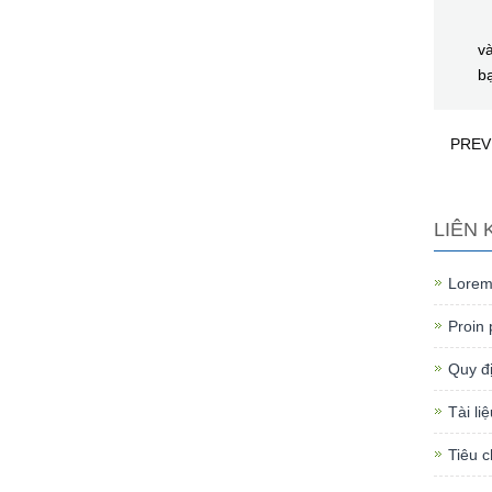
Sự
và
b
PREV
LIÊN 
Lorem 
Proin 
Quy đị
Tài li
Tiêu c