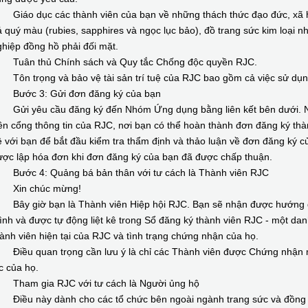
iáo dục các thành viên của bạn về những thách thức đạo đức, xã h
 quý màu (rubies, sapphires và ngọc lục bảo), đồ trang sức kim loại
hiệp đồng hồ phải đối mặt.
uân thủ Chính sách và Quy tắc Chống độc quyền RJC.
ôn trọng và bảo vệ tài sản trí tuệ của RJC bao gồm cả việc sử dụng
ước 3: Gửi đơn đăng ký của bạn
ửi yêu cầu đăng ký đến Nhóm Ứng dụng bằng liên kết bên dưới. Nh
ên cổng thông tin của RJC, nơi bạn có thể hoàn thành đơn đăng ký thà
 với bạn để bắt đầu kiểm tra thẩm định và thảo luận về đơn đăng ký của
ược lập hóa đơn khi đơn đăng ký của bạn đã được chấp thuận.
ước 4: Quảng bá bản thân với tư cách là Thành viên RJC
in chúc mừng!
ây giờ bạn là Thành viên Hiệp hội RJC. Bạn sẽ nhận được hướng dẫn
nh và được tự động liệt kê trong Sổ đăng ký thành viên RJC - một danh
ành viên hiện tại của RJC và tình trạng chứng nhận của họ.
iều quan trọng cần lưu ý là chỉ các Thành viên được Chứng nhận mới
c của họ.
ham gia RJC với tư cách là Người ủng hộ
iều này dành cho các tổ chức bên ngoài ngành trang sức và đồng h