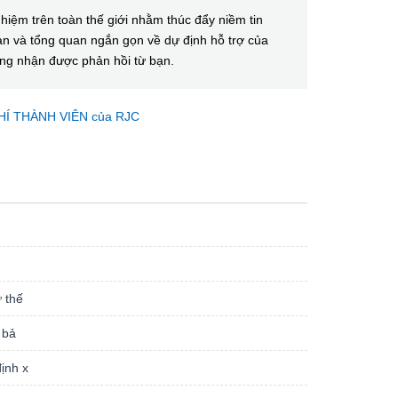
iệm trên toàn thế giới nhằm thúc đẩy niềm tin
 bạn và tổng quan ngắn gọn về dự định hỗ trợ của
ong nhận được phản hồi từ bạn.
HÍ THÀNH VIÊN của RJC
 thế
 bả
ịnh x