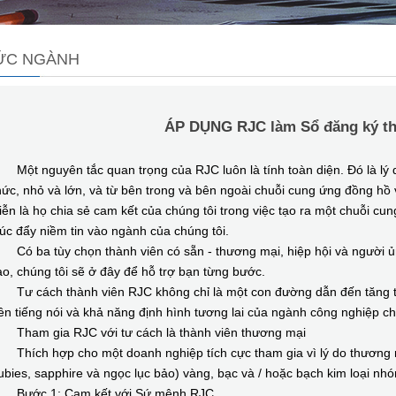
TỨC NGÀNH
ÁP DỤNG RJC làm Sổ đăng ký th
t nguyên tắc quan trọng của RJC luôn là tính toàn diện. Đó là lý do
ức, nhỏ và lớn, và từ bên trong và bên ngoài chuỗi cung ứng đồng hồ 
ễn là họ chia sẻ cam kết của chúng tôi trong việc tạo ra một chuỗi cu
úc đẩy niềm tin vào ngành của chúng tôi.
ó ba tùy chọn thành viên có sẵn - thương mại, hiệp hội và người ủ
o, chúng tôi sẽ ở đây để hỗ trợ bạn từng bước.
ư cách thành viên RJC không chỉ là một con đường dẫn đến tăng t
ên tiếng nói và khả năng định hình tương lai của ngành công nghiệp 
ham gia RJC với tư cách là thành viên thương mại
hích hợp cho một doanh nghiệp tích cực tham gia vì lý do thương 
ubies, sapphire và ngọc lục bảo) vàng, bạc và / hoặc bạch kim loại n
ước 1: Cam kết với Sứ mệnh RJC