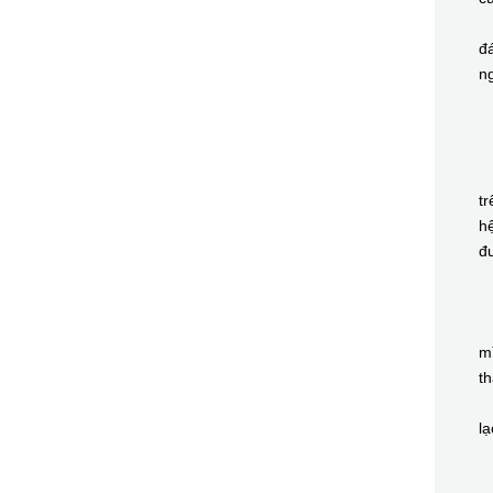
G
đá
ng
T
T
B
G
tr
hệ
đ
B
X
B
mì
th
Đ
lạ
T
Đ