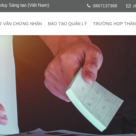
duy Sáng tạo (Việt Nam)
0867137388
z
Ư VẤN CHỨNG NHẬN
ĐÀO TẠO QUẢN LÝ
TRƯỜNG HỢP THÀN