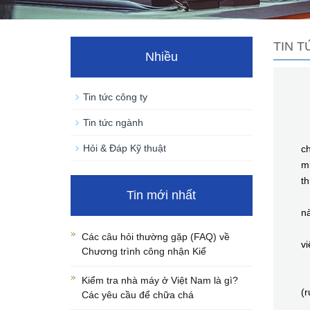
TIN 
Nhiều
Tin tức công ty
Tin tức ngành
Mộ
Hỏi & Đáp Kỹ thuật
ch
mi
th
Tin mới nhất
C
nà
T
Các câu hỏi thường gặp (FAQ) về
vi
Chương trình công nhận Kiể
T
T
Kiểm tra nhà máy ở Việt Nam là gì?
(r
Các yêu cầu để chữa chá
B