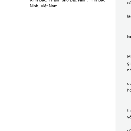
Kinh Bắc, Thành phố Bắc Ninh, Tỉnh Bắc
cá
Ninh, Việt Nam
Đ
lạ
T
T
ki
B
C
M
gi
n
C
qu
ho
B
C
th
vớ
N
c