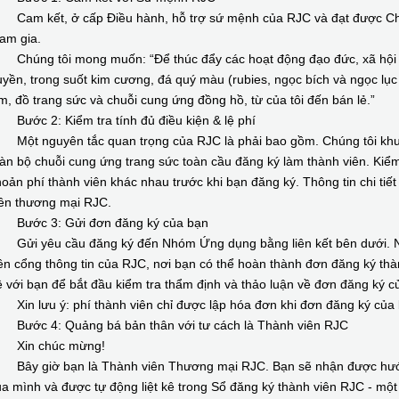
am kết, ở cấp Điều hành, hỗ trợ sứ mệnh của RJC và đạt được Chứ
ham gia.
húng tôi mong muốn: “Để thúc đẩy các hoạt động đạo đức, xã hội và
yền, trong suốt kim cương, đá quý màu (rubies, ngọc bích và ngọc lục
m, đồ trang sức và chuỗi cung ứng đồng hồ, từ của tôi đến bán lẻ.”
ước 2: Kiểm tra tính đủ điều kiện & lệ phí
ột nguyên tắc quan trọng của RJC là phải bao gồm. Chúng tôi khuyế
àn bộ chuỗi cung ứng trang sức toàn cầu đăng ký làm thành viên. Kiểm 
oản phí thành viên khác nhau trước khi bạn đăng ký. Thông tin chi tiết
iên thương mại RJC.
ước 3: Gửi đơn đăng ký của bạn
ửi yêu cầu đăng ký đến Nhóm Ứng dụng bằng liên kết bên dưới. Nh
ên cổng thông tin của RJC, nơi bạn có thể hoàn thành đơn đăng ký thà
 với bạn để bắt đầu kiểm tra thẩm định và thảo luận về đơn đăng ký c
in lưu ý: phí thành viên chỉ được lập hóa đơn khi đơn đăng ký của
ước 4: Quảng bá bản thân với tư cách là Thành viên RJC
in chúc mừng!
ây giờ bạn là Thành viên Thương mại RJC. Bạn sẽ nhận được hướng 
a mình và được tự động liệt kê trong Sổ đăng ký thành viên RJC - một