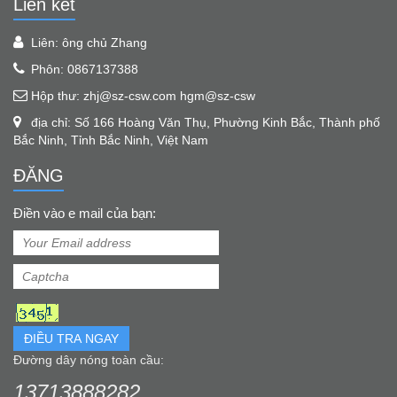
Liên kết
Liên: ông chủ Zhang
Phôn: 0867137388
Hộp thư: zhj@sz-csw.com hgm@sz-csw
địa chỉ: Số 166 Hoàng Văn Thụ, Phường Kinh Bắc, Thành phố
Bắc Ninh, Tỉnh Bắc Ninh, Việt Nam
ĐĂNG
Điền vào e mail của bạn:
ĐIỀU TRA NGAY
Đường dây nóng toàn cầu:
13713888282