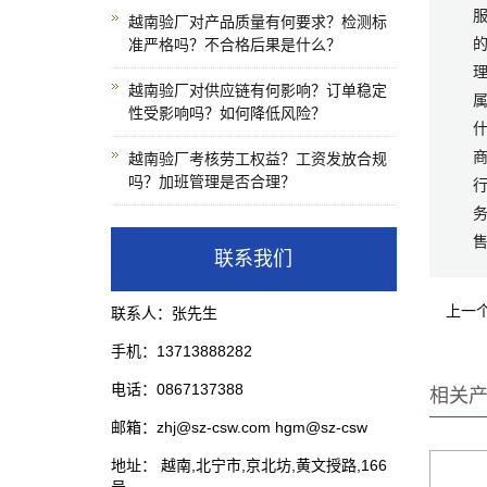
服
越南验厂对产品质量有何要求？检测标
的
准严格吗？不合格后果是什么？
理
越南验厂对供应链有何影响？订单稳定
性受影响吗？如何降低风险？
商
越南验厂考核劳工权益？工资发放合规
吗？加班管理是否合理？
联系我们
上一
联系人：张先生
手机：13713888282
电话：0867137388
相关
邮箱：zhj@sz-csw.com hgm@sz-csw
地址： 越南,北宁市,京北坊,黄文授路,166