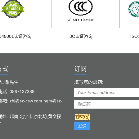
SO45001认证咨询
3C认证咨询
IS
方式
订阅
填写您的邮箱:
人: 张先生
话: 0867137388
: zhj@sz-csw.com hgm@sz-
地址: 越南,北宁市,京北坊,黄文授
号
发送