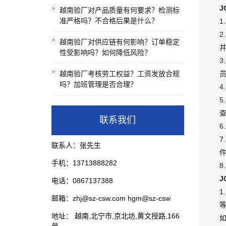
J
越南验厂对产品质量有何要求？检测标
准严格吗？不合格后果是什么？
1
2
越南验厂对供应链有何影响？订单稳定
性受影响吗？如何降低风险？
3
越南验厂考核劳工权益？工资发放合规
吗？加班管理是否合理？
4
查
联系我们
6
联系人：张先生
手机：13713888282
8
J
电话：0867137388
1
邮箱：zhj@sz-csw.com hgm@sz-csw
地址： 越南,北宁市,京北坊,黄文授路,166