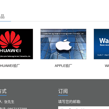
产品
HUAWEI验厂
APPLE验厂
W
方式
订阅
填写您的邮箱:
人: 张先生
话: 0867137388