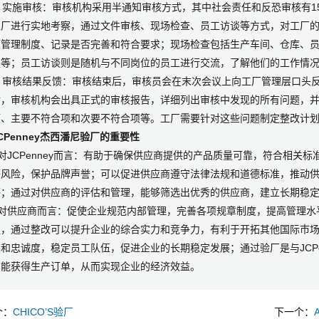
. 实施审核：审核机构采用半通知审核方式，其中社会责任和反恐审核有
工厂进行实地考察，通过文件审核、现场检查、员工访谈等方式，对工厂
项管理制度、记录是否完善和符合要求；现场检查包括生产车间、仓库、
程等；员工访谈则是随机与不同岗位的员工进行交流，了解他们的工作情
3. 审核结果反馈：审核结束后，审核员会在末次会议上向工厂管理层口头
后，审核机构会出具正式的审核报告，详细列出审核中发现的所有问题，
项、主要不符合项和次要不符合项等。工厂需要针对这些问题制定整改计
CPenney杰西潘尼验厂的重要性
 对JCPenney而言：有助于确保供应商提供的产品质量可靠，符合相
等风险，保护品牌声誉；可以促进供应商遵守法律法规和道德标准，推动
感；通过对供应商的评估和管理，能够筛选出优秀的供应商，建立长期稳
- 对供应商而言：促使企业规范内部管理，完善各项规章制度，提高管理
足，通过整改可以提升企业的综合实力和竞争力，有利于开拓其他国际市
和忠诚度，稳定员工队伍，促进企业的长期稳定发展；通过验厂是与JCP
才能获得生产订单，从而实现企业的经济效益。
个：
CHICO’S验厂
下一个：