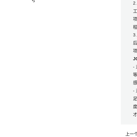
号
2
J
-
度
上一