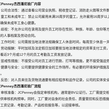
CPenney杰西潘尼验厂内容
. 公司合法性：通过查看公司营业执照、税收登记证、消防走火图等文件
. 童工和未成年工：禁止公司雇用未满16周岁的童工，允许雇用16周岁
并确保未成年工身心健康。
. 歧视：不允许公司在录用及提升员工时存在性别、种族、年龄、信仰等
员的人事档案及劳动合同。
. 工作时间：公司需按当地法律法规确保工人休息时间，每周至少休息一
5. 劳动报酬：平时加班及法定假日加班要按当地法律规定的资率支付工资
看近3个月或12个月的员工考勤及工资发放记录。
. 惩戒性措施：不接受公司对员工进行罚款、打骂等措施，更不接受强迫
7. 健康与安全：公司要提供健康安全的工作场所，有必要的环境保护措施
件。
. 反恐：对人员来往及货物流通要有相应程序和运作记录，公司的实体安
CPenney杰西潘尼验厂流程
. 审核准备：JCPenney会指定审核机构，通常是BV公证行。工厂需
等供审核机构预审。同时，工厂要对自身的社会责任、质量管控和反恐措
如工资记录、考勤记录、产品检验报告等，以迎接审核。