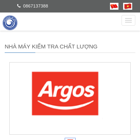
0867137388
dẫn
NHÀ MÁY KIỂM TRA CHẤT LƯỢNG