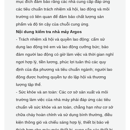
mục đích đảm bảo rằng các nhà cung cấp đáp ứng
các tiêu chuẩn trách nhiệm xã hội, lao động và môi
trường có liên quan để đảm bảo chất lượng sản
phẩm và độ tin cậy của chuỗi cung ứng.
Nội dung kiểm tra nhà máy Argos
- Trách nhiệm xã hội và quyền lao động: cấm sử
dụng lao động trẻ em và lao động cưỡng bức; bảo
đảm người lao động có giờ làm việc và thời gian nghỉ
ngơi hợp lý, tiền lương, phúc lợi tuân thủ các quy
định của địa phương và tiêu chuẩn ngành; người lao
động được hưởng quyền tự do lập hội và thương
lượng tập thể.
- Sức khỏe và an toàn: Các cơ sở sản xuất và môi
trường làm việc của nhà máy phải đáp ứng các tiêu
chuẩn về sức khỏe và an toàn, chẳng hạn như cơ sở
chữa cháy hoàn chỉnh và sử dụng bình thường, điều
kiện thông gió và chiếu sáng hợp lý, thiết bị bảo vệ
thích hợp cho máy móc thiết bị, cung cấp các thiết bị