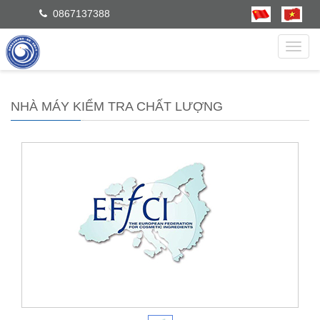
0867137388
dẫn
NHÀ MÁY KIỂM TRA CHẤT LƯỢNG