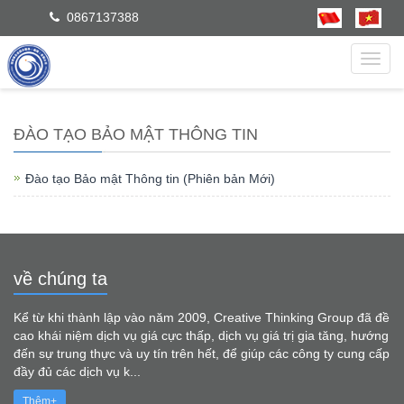
0867137388
dẫn
ĐÀO TẠO BẢO MẬT THÔNG TIN
Đào tạo Bảo mật Thông tin (Phiên bản Mới)
về chúng ta
Kể từ khi thành lập vào năm 2009, Creative Thinking Group đã đề
cao khái niệm dịch vụ giá cực thấp, dịch vụ giá trị gia tăng, hướng
đến sự trung thực và uy tín trên hết, để giúp các công ty cung cấp
đầy đủ các dịch vụ k...
Thêm+