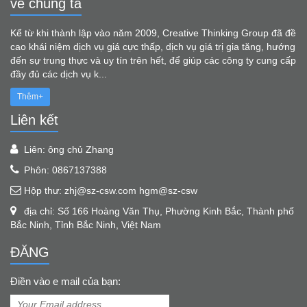
về chúng ta
Kể từ khi thành lập vào năm 2009, Creative Thinking Group đã đề
cao khái niệm dịch vụ giá cực thấp, dịch vụ giá trị gia tăng, hướng
đến sự trung thực và uy tín trên hết, để giúp các công ty cung cấp
đầy đủ các dịch vụ k...
Thêm+
Liên kết
Liên: ông chủ Zhang
Phôn: 0867137388
Hộp thư: zhj@sz-csw.com hgm@sz-csw
địa chỉ: Số 166 Hoàng Văn Thụ, Phường Kinh Bắc, Thành phố
Bắc Ninh, Tỉnh Bắc Ninh, Việt Nam
ĐĂNG
Điền vào e mail của bạn: