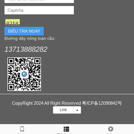
ĐIỀU TRA NGAY
Đường dây nóng toàn cầu:
13713888282
CopyRight 2024 All Right Reserved 粤ICP备12090842号
Liên
Link