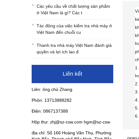
Các yêu cầu về chất lượng sản phẩm
Vi
ở Việt Nam là gì? Các t
ki
Tác động của việc kiểm tra nhà máy ở
kh
Việt Nam đến chuỗi cu
kh
ho
Thanh tra nhà máy Việt Nam đánh giá
p
quyền và lợi ích lao đ
ch
1.
Liên kết
h
2.
Liên: ông chủ Zhang
3.
4.
Phôn: 13713888282
5.
Điện: 0867137388
6.
Hộp thư: zhj@sz-csw.com hgm@sz-csw
địa chỉ: Số 166 Hoàng Văn Thụ, Phường