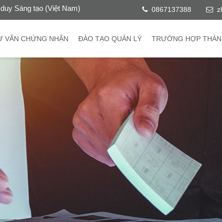
duy Sáng tạo (Việt Nam)
0867137388
z
Ư VẤN CHỨNG NHẬN
ĐÀO TẠO QUẢN LÝ
TRƯỜNG HỢP THÀN