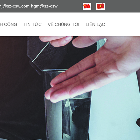
hj@sz-csw.com hgm@sz-csw
H CÔNG
TIN TỨC
VỀ CHÚNG TÔI
LIÊN LẠC