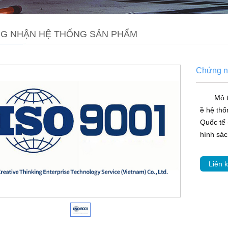
G NHẬN HỆ THỐNG SẢN PHẨM
Chứng n
Mô t
ề hệ thố
Quốc tế 
hính sác
Liên k