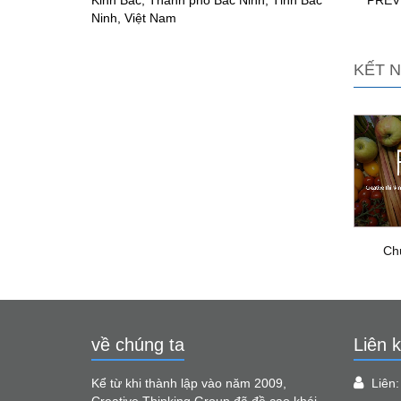
Kinh Bắc, Thành phố Bắc Ninh, Tỉnh Bắc
PREV
Ninh, Việt Nam
KẾT N
Ch
về chúng ta
Liên k
Kể từ khi thành lập vào năm 2009,
Liên
Creative Thinking Group đã đề cao khái