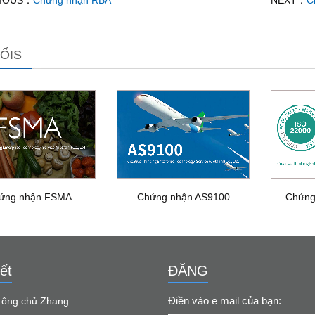
IOUS：
Chứng nhận RBA
NEXT：
C
ỐIS
ứng nhận FSMA
Chứng nhận AS9100
Chứng
ết
ĐĂNG
Điền vào e mail của bạn:
: ông chủ Zhang