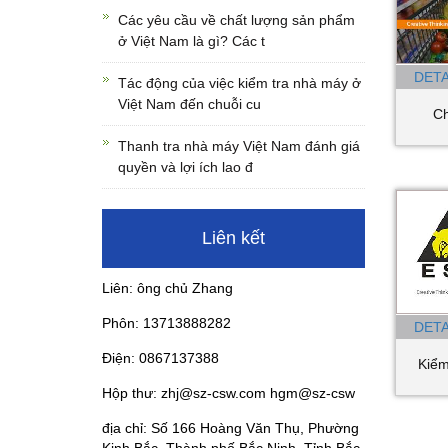
Các yêu cầu về chất lượng sản phẩm
ở Việt Nam là gì? Các t
DETA
Tác động của việc kiểm tra nhà máy ở
Việt Nam đến chuỗi cu
C
Thanh tra nhà máy Việt Nam đánh giá
quyền và lợi ích lao đ
Liên kết
Liên: ông chủ Zhang
Phôn: 13713888282
DETA
Điện: 0867137388
Kiểm
Hộp thư: zhj@sz-csw.com hgm@sz-csw
địa chỉ: Số 166 Hoàng Văn Thụ, Phường