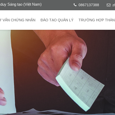
duy Sáng tạo (Việt Nam)
0867137388
z
Ư VẤN CHỨNG NHẬN
ĐÀO TẠO QUẢN LÝ
TRƯỜNG HỢP THÀN