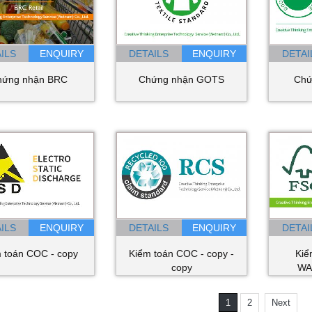
ILS
DETAILS
DETAI
hứng nhận BRC
Chứng nhận GOTS
Chứ
ILS
DETAILS
DETAI
 toán COC - copy
Kiểm toán COC - copy -
Kiể
copy
WA
1
2
Next