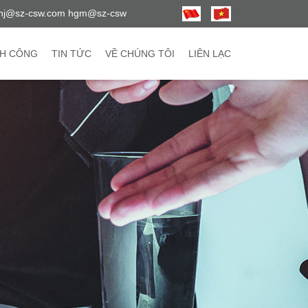
hj@sz-csw.com hgm@sz-csw
H CÔNG
TIN TỨC
VỀ CHÚNG TÔI
LIÊN LẠC