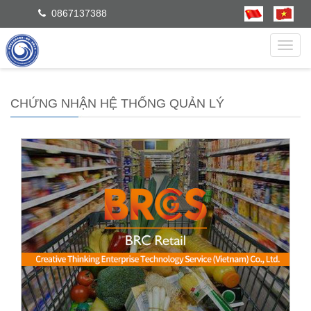
0867137388
dẫn
CHỨNG NHẬN HỆ THỐNG QUẢN LÝ