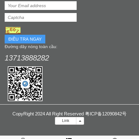
ĐIỀU TRA NGAY
Đường dây nóng toàn cầu:
13713888282
CopyRight 2024 All Right Reserved 粤ICP备12090842号
Liên
Link