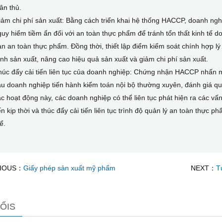
ân thủ.
ảm chi phí sản xuất: Bằng cách triển khai hệ thống HACCP, doanh nghi
uy hiểm tiềm ẩn đối với an toàn thực phẩm để tránh tổn thất kinh tế d
n an toàn thực phẩm. Đồng thời, thiết lập điểm kiểm soát chính hợp lý
ình sản xuất, nâng cao hiệu quả sản xuất và giảm chi phí sản xuất.
úc đẩy cải tiến liên tục của doanh nghiệp: Chứng nhận HACCP nhấn mạ
ầu doanh nghiệp tiến hành kiểm toán nội bộ thường xuyên, đánh giá q
c hoạt động này, các doanh nghiệp có thể liên tục phát hiện ra các vấ
ến kịp thời và thúc đẩy cải tiến liên tục trình độ quản lý an toàn thực 
ể.
IOUS：
Giấy phép sản xuất mỹ phẩm
NEXT：
T
ỐIS