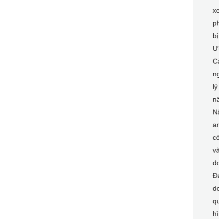
xe
ph
bị
Ư
C
ng
lý
n
Nâ
a
có
và
đ
Đá
d
qu
hì