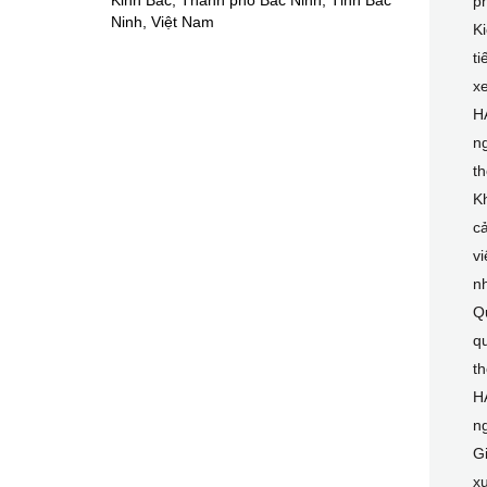
Kinh Bắc, Thành phố Bắc Ninh, Tỉnh Bắc
ph
Ninh, Việt Nam
Ki
ti
xe
HA
ng
t
K
cả
v
n
Q
qu
t
H
ng
G
xu