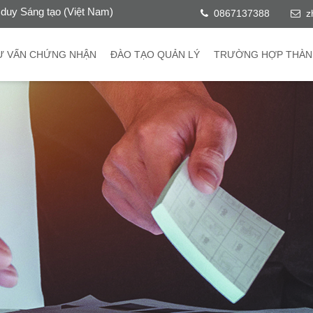
duy Sáng tạo (Việt Nam)
0867137388
z
Ư VẤN CHỨNG NHẬN
ĐÀO TẠO QUẢN LÝ
TRƯỜNG HỢP THÀN