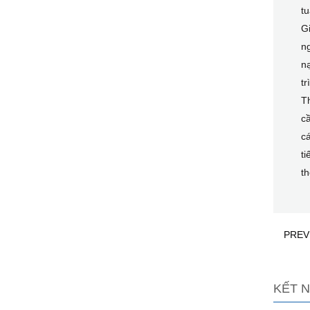
tu
Gi
ng
nạ
tr
Th
c
cá
ti
th
PREV
KẾT N