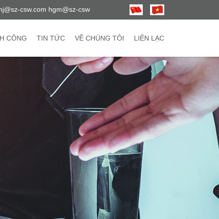
hj@sz-csw.com hgm@sz-csw
H CÔNG
TIN TỨC
VỀ CHÚNG TÔI
LIÊN LẠC