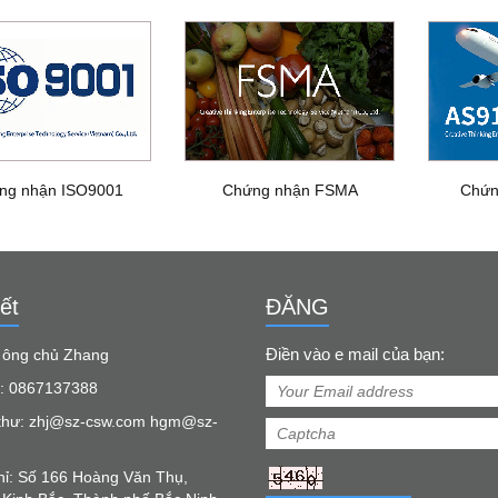
ng nhận ISO9001
Chứng nhận FSMA
Chứn
ết
ĐĂNG
Điền vào e mail của bạn:
: ông chủ Zhang
: 0867137388
thư: zhj@sz-csw.com hgm@sz-
chỉ: Số 166 Hoàng Văn Thụ,