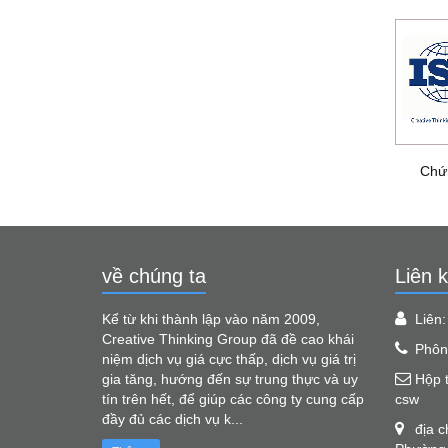
Chứ
về chúng ta
Liên k
Kể từ khi thành lập vào năm 2009,
Liên
Creative Thinking Group đã đề cao khái
Phôn
niệm dịch vụ giá cực thấp, dịch vụ giá trị
gia tăng, hướng đến sự trung thực và uy
Hộp 
tín trên hết, để giúp các công ty cung cấp
csw
đầy đủ các dịch vụ k...
địa 