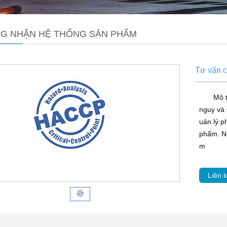
G NHẬN HỆ THỐNG SẢN PHẨM
Tư vấn 
Mô 
nguy và 
uản lý 
phẩm. Nó
m
Liên k