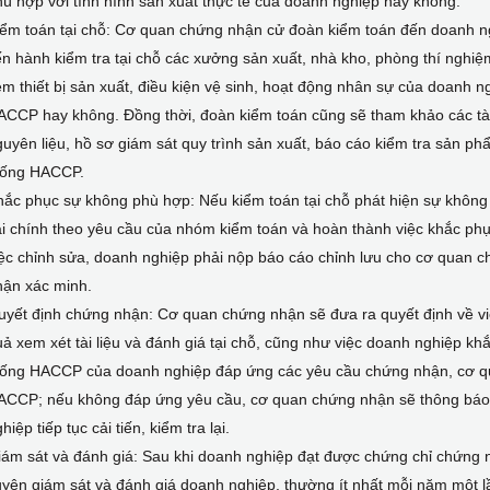
ù hợp với tình hình sản xuất thực tế của doanh nghiệp hay không.
ểm toán tại chỗ: Cơ quan chứng nhận cử đoàn kiểm toán đến doanh ng
ến hành kiểm tra tại chỗ các xưởng sản xuất, nhà kho, phòng thí nghi
m thiết bị sản xuất, điều kiện vệ sinh, hoạt động nhân sự của doanh n
CCP hay không. Đồng thời, đoàn kiểm toán cũng sẽ tham khảo các tài
uyên liệu, hồ sơ giám sát quy trình sản xuất, báo cáo kiểm tra sản ph
hống HACCP.
hắc phục sự không phù hợp: Nếu kiểm toán tại chỗ phát hiện sự khôn
i chính theo yêu cầu của nhóm kiểm toán và hoàn thành việc khắc phục
iệc chỉnh sửa, doanh nghiệp phải nộp báo cáo chỉnh lưu cho cơ quan
hận xác minh.
uyết định chứng nhận: Cơ quan chứng nhận sẽ đưa ra quyết định về vi
ả xem xét tài liệu và đánh giá tại chỗ, cũng như việc doanh nghiệp 
hống HACCP của doanh nghiệp đáp ứng các yêu cầu chứng nhận, cơ q
ACCP; nếu không đáp ứng yêu cầu, cơ quan chứng nhận sẽ thông báo 
hiệp tiếp tục cải tiến, kiểm tra lại.
iám sát và đánh giá: Sau khi doanh nghiệp đạt được chứng chỉ chứng
yên giám sát và đánh giá doanh nghiệp, thường ít nhất mỗi năm một lầ