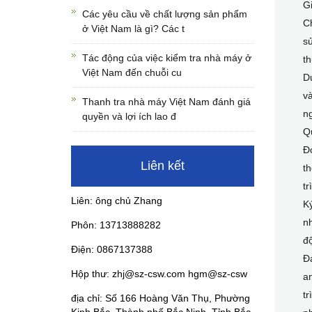
G
Các yêu cầu về chất lượng sản phẩm
C
ở Việt Nam là gì? Các t
sử
Tác động của việc kiểm tra nhà máy ở
t
Việt Nam đến chuỗi cu
D
và
Thanh tra nhà máy Việt Nam đánh giá
ng
quyền và lợi ích lao đ
Q
Đ
Liên kết
th
tr
Liên: ông chủ Zhang
K
nh
Phôn: 13713888282
độ
Điện: 0867137388
Đá
Hộp thư: zhj@sz-csw.com hgm@sz-csw
an
tr
địa chỉ: Số 166 Hoàng Văn Thụ, Phường