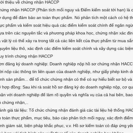
iới thiệu về chứng nhận HACCP
hứng nhận HACCP (Phân tích mối nguy và Điểm kiểm soát tới hạn) là
 dụng để đảm bảo an toàn thực phẩm. Nó phân tích một cách có hệ th
hực phẩm và kiểm soát hiệu quả các điểm kiểm soát chính để ngăn ngừ
ựa trên các nguyên tắc và phương pháp khoa học, chứng nhận xác định
 vật lý có thể xảy ra trong tất cả các liên kết của thực phẩm từ mua s
uyên liệu thô, xác định các điểm kiểm soát chính và xây dựng các bi
uy trình chứng nhận HACCP
ơn đăng ký doanh nghiệp: Doanh nghiệp nộp hồ sơ chứng nhận HACCP 
ời nộp các thông tin liên quan của doanh nghiệp, như giấy phép kinh 
ình sản phẩm... để tổ chức chứng nhận có thể có sự hiểu biết sơ bộ và
ý hợp đồng: Sau khi rà soát hồ sơ đăng ký do doanh nghiệp nộp, cơ 
ận với doanh nghiệp để làm rõ quyền và nghĩa vụ của cả hai bên, ba
 chứng nhận,..
nh giá tài liệu: Tổ chức chứng nhận đánh giá các tài liệu hệ thống 
 toàn thực phẩm, mục tiêu, báo cáo phân tích mối nguy, xác định điểm k
ình giám sát, biện pháp khắc phục, v.v. Hồ sơ kiểm toán có đáp ứng 