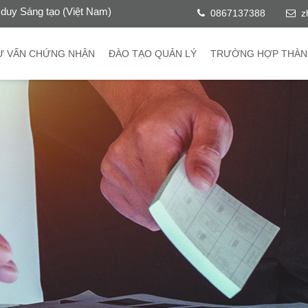
duy Sáng tạo (Việt Nam)
0867137388
z
Ư VẤN CHỨNG NHẬN
ĐÀO TẠO QUẢN LÝ
TRƯỜNG HỢP THÀN