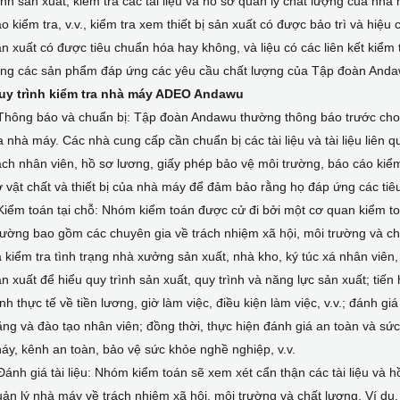
ình sản xuất, kiểm tra các tài liệu và hồ sơ quản lý chất lượng của n
o kiểm tra, v.v., kiểm tra xem thiết bị sản xuất có được bảo trì và hiệ
n xuất có được tiêu chuẩn hóa hay không, và liệu có các liên kết kiể
ằng các sản phẩm đáp ứng các yêu cầu chất lượng của Tập đoàn Anda
uy trình kiểm tra nhà máy ADEO Andawu
Thông báo và chuẩn bị: Tập đoàn Andawu thường thông báo trước cho 
a nhà máy. Các nhà cung cấp cần chuẩn bị các tài liệu và tài liệu liê
ch nhân viên, hồ sơ lương, giấy phép bảo vệ môi trường, báo cáo kiểm tr
 vật chất và thiết bị của nhà máy để đảm bảo rằng họ đáp ứng các tiê
Kiểm toán tại chỗ: Nhóm kiểm toán được cử đi bởi một cơ quan kiểm t
ường bao gồm các chuyên gia về trách nhiệm xã hội, môi trường và ch
 kiểm tra tình trạng nhà xưởng sản xuất, nhà kho, ký túc xá nhân viên,
n xuất để hiểu quy trình sản xuất, quy trình và năng lực sản xuất; tiế
nh thực tế về tiền lương, giờ làm việc, điều kiện làm việc, v.v.; đánh gi
ng và đào tạo nhân viên; đồng thời, thực hiện đánh giá an toàn và sức
áy, kênh an toàn, bảo vệ sức khỏe nghề nghiệp, v.v.
Đánh giá tài liệu: Nhóm kiểm toán sẽ xem xét cẩn thận các tài liệu và
ản lý nhà máy về trách nhiệm xã hội, môi trường và chất lượng. Ví dụ