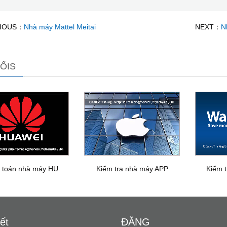
IOUS：
Nhà máy Mattel Meitai
NEXT：
N
ỐIS
 toán nhà máy HU
Kiểm tra nhà máy APP
Kiểm 
ết
ĐĂNG