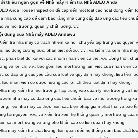
iới thiệu ngắn gọn về Nhà máy Kiểm tra Nhà ADEO Anda
DEO Anda House Inspection đề cập đến một loạt các hoạt động kiểm t
ủa nhà cung cấp để đảm bảo rằng nhà cung cấp đáp ứng các tiêu chuẩn
o vệ môi trường, quản lý chất lượng, v.v.
ội dung của Nhà máy ADEO Andawu
Kiểm tra nhà máy có trách nhiệm xã hội: chủ yếu tập trung vào quyền v
, lao động cưỡng bức, phân biệt đối xử, v.v., và kiểm tra xem nhà má
ệc, phân biệt đối xử với các nhóm nhân viên cụ thể, v.v. Đồng thời, chún
ơng và lợi ích, v.v., bao gồm liệu môi trường làm việc của nhân viên c
ệc có đáp ứng các yêu cầu của luật và quy định hay không, liệu tiền 
 liệu nhân viên có được hưởng các lợi ích theo luật định hay không.
Nhà máy kiểm tra môi trường: Tập trung vào quản lý môi trường và th
á xem nhà máy có đáp ứng các tiêu chuẩn bảo vệ môi trường trong xử lý
ông, liệu nhà máy có thực hiện các biện pháp giảm phát thải và bảo t
ng tài nguyên, v.v., và kiểm tra xem hệ thống quản lý môi trường của 
ám sát môi trường và ứng phó khẩn cấp có liên quan hay không.
Nhà máy kiểm tra chất lượng: liên quan đến hệ thống đảm bảo chất l