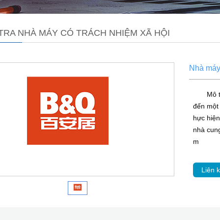
TRA NHÀ MÁY CÓ TRÁCH NHIỆM XÃ HỘI
Nhà máy 
Mô 
đến một 
hực hiệ
nhà cung
m
Liên k