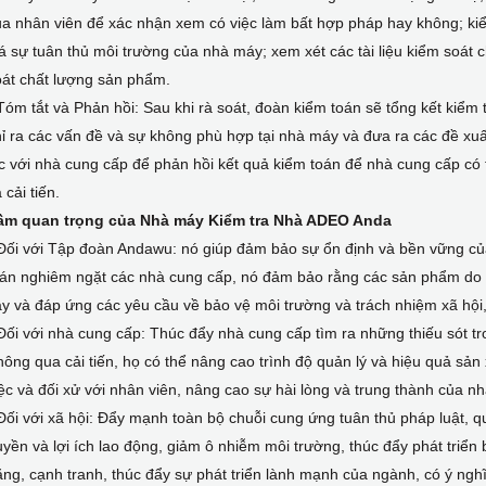
a nhân viên để xác nhận xem có việc làm bất hợp pháp hay không; ki
á sự tuân thủ môi trường của nhà máy; xem xét các tài liệu kiểm soát 
oát chất lượng sản phẩm.
Tóm tắt và Phản hồi: Sau khi rà soát, đoàn kiểm toán sẽ tổng kết kiểm t
ỉ ra các vấn đề và sự không phù hợp tại nhà máy và đưa ra các đề xuấ
c với nhà cung cấp để phản hồi kết quả kiểm toán để nhà cung cấp có
 cải tiến.
ầm quan trọng của Nhà máy Kiểm tra Nhà ADEO Anda
 Đối với Tập đoàn Andawu: nó giúp đảm bảo sự ổn định và bền vững c
oán nghiêm ngặt các nhà cung cấp, nó đảm bảo rằng các sản phẩm do 
y và đáp ứng các yêu cầu về bảo vệ môi trường và trách nhiệm xã hội,
Đối với nhà cung cấp: Thúc đẩy nhà cung cấp tìm ra những thiếu sót tr
ông qua cải tiến, họ có thể nâng cao trình độ quản lý và hiệu quả sản 
ệc và đối xử với nhân viên, nâng cao sự hài lòng và trung thành của nh
Đối với xã hội: Đẩy mạnh toàn bộ chuỗi cung ứng tuân thủ pháp luật, q
yền và lợi ích lao động, giảm ô nhiễm môi trường, thúc đẩy phát triển
ng, cạnh tranh, thúc đẩy sự phát triển lành mạnh của ngành, có ý nghĩ