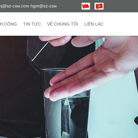
hj@sz-csw.com hgm@sz-csw
H CÔNG
TIN TỨC
VỀ CHÚNG TÔI
LIÊN LẠC