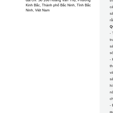
địa chỉ: Số 166 Hoàng Văn Thụ, Phường
tr
Kinh Bắc, Thành phố Bắc Ninh, Tỉnh Bắc
cá
Ninh, Việt Nam
sả
r
Q
- 
tr
sá
sở
- 
th
và
sả
hì
nă
ch
- 
qu