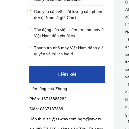
G
A
Các yêu cầu về chất lượng sản phẩm
c
ở Việt Nam là gì? Các t
bả
Tác động của việc kiểm tra nhà máy ở
N
Việt Nam đến chuỗi cu
- 
em
Thanh tra nhà máy Việt Nam đánh giá
quyền và lợi ích lao đ
vi
lư
vi
Liên kết
và
- 
Liên: ông chủ Zhang
gi
Phôn: 13713888282
kh
dụ
Điện: 0867137388
gi
Hộp thư: zhj@sz-csw.com hgm@sz-csw
- 