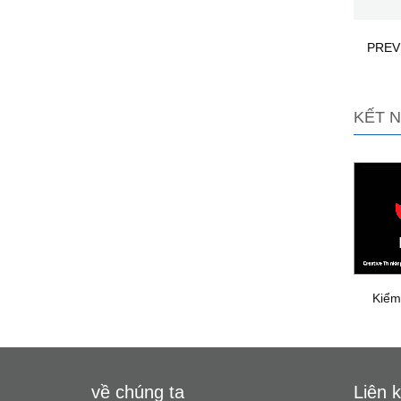
PREV
KẾT N
Kiểm
về chúng ta
Liên k