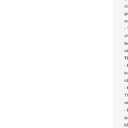
củ
gi
s
- 
ch
lạ
và
T
-
t
cậ
- 
Th
vi
- 
qu
bằ