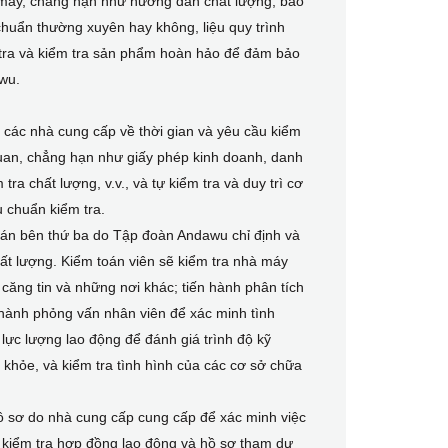
hà máy, chẳng hạn như hướng dẫn chất lượng, báo
u chuẩn thường xuyên hay không, liệu quy trình
m tra và kiểm tra sản phẩm hoàn hảo để đảm bảo
wu.
các nhà cung cấp về thời gian và yêu cầu kiểm
n quan, chẳng hạn như giấy phép kinh doanh, danh
a chất lượng, v.v., và tự kiểm tra và duy trì cơ
u chuẩn kiểm tra.
oán bên thứ ba do Tập đoàn Andawu chỉ định và
ất lượng. Kiểm toán viên sẽ kiểm tra nhà máy
 căng tin và những nơi khác; tiến hành phân tích
n hành phỏng vấn nhân viên để xác minh tình
á lực lượng lao động để đánh giá trình độ kỹ
 khỏe, và kiểm tra tình hình của các cơ sở chữa
 hồ sơ do nhà cung cấp cung cấp để xác minh việc
, kiểm tra hợp đồng lao động và hồ sơ tham dự