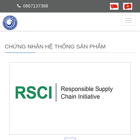
0867137388
dẫn
CHỨNG NHẬN HỆ THỐNG SẢN PHẨM