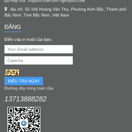
Hộp thư: zhj@sz-csw.com hgm@sz-csw
địa chỉ: Số 166 Hoàng Văn Thụ, Phường Kinh Bắc, Thành phố
Bắc Ninh, Tỉnh Bắc Ninh, Việt Nam
ĐĂNG
Điền vào e mail của bạn:
ĐIỀU TRA NGAY
Đường dây nóng toàn cầu:
13713888282