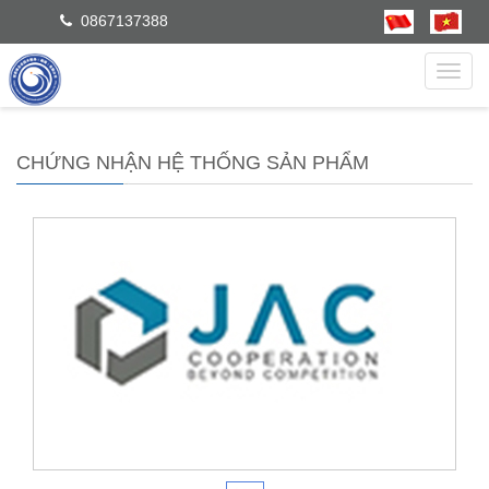
0867137388
dẫn
CHỨNG NHẬN HỆ THỐNG SẢN PHẨM