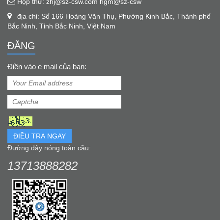
Hộp thư: zhj@sz-csw.com hgm@sz-csw
địa chỉ: Số 166 Hoàng Văn Thụ, Phường Kinh Bắc, Thành phố
Bắc Ninh, Tỉnh Bắc Ninh, Việt Nam
ĐĂNG
Điền vào e mail của bạn:
ĐIỀU TRA NGAY
Đường dây nóng toàn cầu:
13713888282